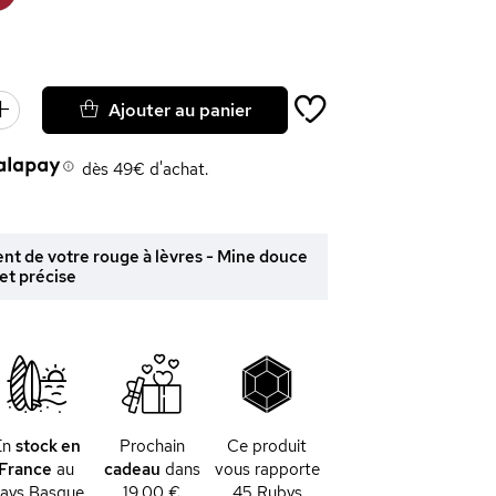
Ajouter au panier
dès 49€ d'achat.
ent de votre rouge à lèvres - Mine douce
et précise
En
stock en
Prochain
Ce produit
France
au
cadeau
dans
vous rapporte
ays Basque
19,00 €
45
Rubys