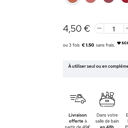
4,50 €
€ 1.50
À utiliser seul ou en complém
Livraison
Dans votre
offerte
à
salle de bain
partir de 49€
en 48h
P