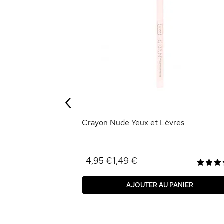
atiné Wonderful
‹
ANIER
Crayon Nude Yeux et Lèvres
1,49 €
4,95 €
AJOUTER AU PANIER