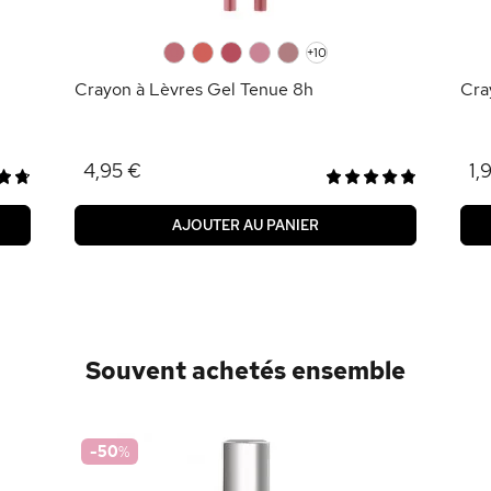
0
0
0
0
0
+10
Crayon à Lèvres Gel Tenue 8h
Cra
4,95 €
1,
AJOUTER AU PANIER
Souvent achetés ensemble
-50
%