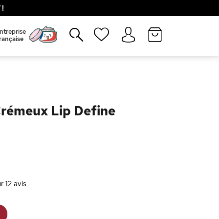
!
Fermer
ntreprise
rançaise
Crémeux Lip Define
ur
12
avis