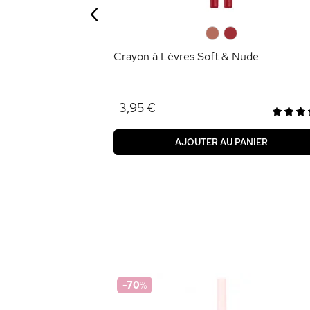
‹
ANIER
0
0
Crayon à Lèvres Soft & Nude
3,95 €
AJOUTER AU PANIER
-70
%