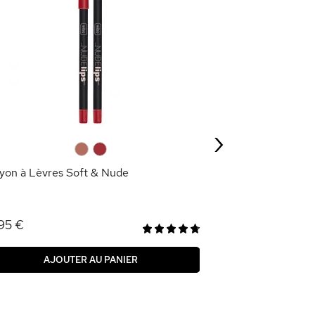
Exfoliant pour le
2,69 €
8,95 €
›
AJOU
0
0
yon à Lèvres Soft & Nude
95 €
AJOUTER AU PANIER