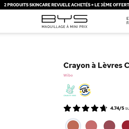
2 PRODUITS SKINCARE REVUELE ACHETÉS = LE 3ÈME OFFERT 
E
F
Crayon à Lèvres 
Wibo
4.74/5
s