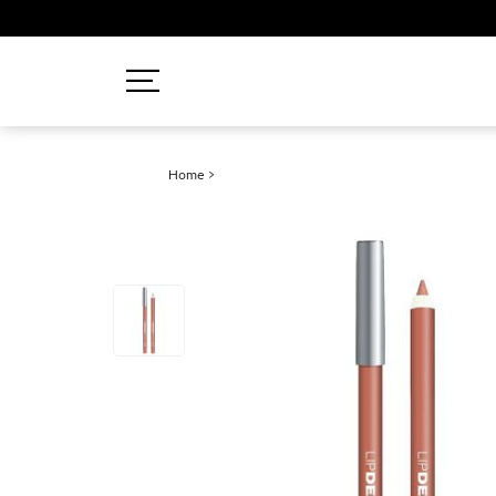
Recherches populaires
Home
>
Mascara
Palette
Solaire
Brumes
Blush
Rouge à Lèvres