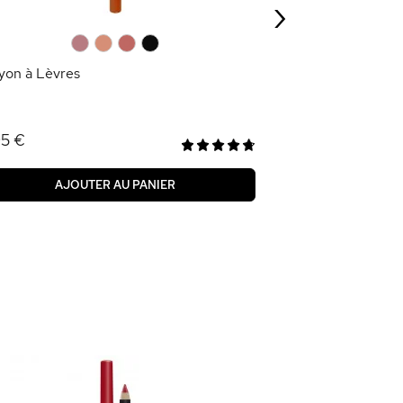
›
AJOU
0
0
0
0
yon à Lèvres
95 €
AJOUTER AU PANIER
-70
%