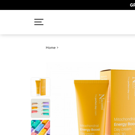
GR
Recherches populaires
Home
>
Mascara
Palette
Solaire
Brumes
Blush
Rouge à Lèvres