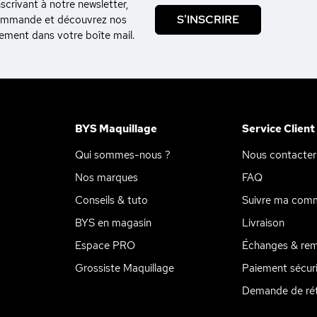
crivant à notre newsletter,
S'INSCRIRE
commande et découvrez nos
tement dans votre boîte mail.
BYS Maquillage
Service Client
Qui sommes-nous ?
Nous contacter
Nos marques
FAQ
Conseils & tuto
Suivre ma com
BYS en magasin
Livraison
Espace PRO
Échanges & re
Grossiste Maquillage
Paiement sécur
ions
 de confidentialité, en garantissant la conformité avec les réglemen
Demande de rét