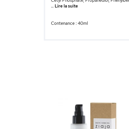
Cetyl Phosphate, Propanediol, Phenylbe
...
Lire la suite
Contenance : 40ml