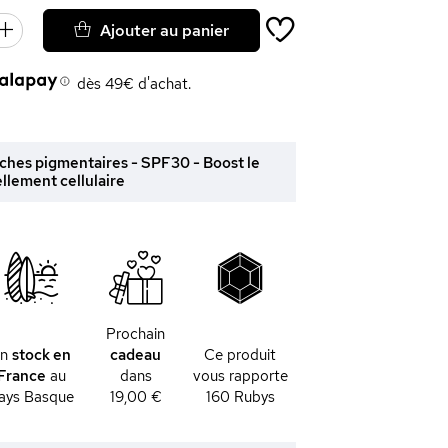
Ajouter au panier
dès 49€ d'achat.
âches pigmentaires - SPF30 - Boost le
llement cellulaire
Prochain
En
stock en
cadeau
Ce produit
France
au
dans
vous rapporte
ays Basque
19,00 €
160
Rubys