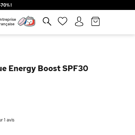
70% !
Fermer
ntreprise
rançaise
ue Energy Boost SPF30
ur
1
avis