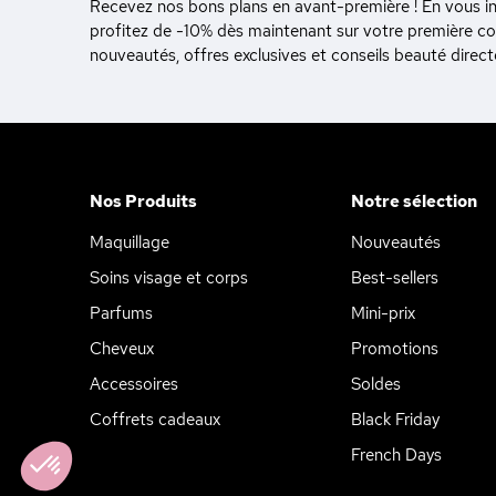
Recevez nos bons plans en avant-première ! En vous ins
profitez de -10% dès maintenant sur votre première 
nouveautés, offres exclusives et conseils beauté direc
Nos Produits
Notre sélection
Maquillage
Nouveautés
Soins visage et corps
Best-sellers
Parfums
Mini-prix
Cheveux
Promotions
Accessoires
Soldes
Coffrets cadeaux
Black Friday
Axeptio consent
Plateforme de Gestion du Consentement : Personnalisez vos Opt
Notre plateforme vous permet d'adapter et de gérer vos paramètres
French Days