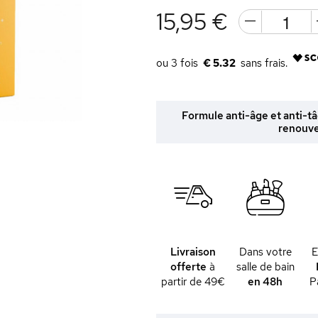
15,95 €
€ 5.32
Formule anti-âge et anti-t
renouve
Livraison
Dans votre
offerte
à
salle de bain
partir de 49€
en 48h
P