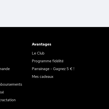
Avantages
Le Club
Programme fidélité
mande
Parrainage - Gagnez 5 € !
Mes cadeaux
mboursements
isé
tations. Personnalisez vos préférences pour contrôler la manière don
ractation