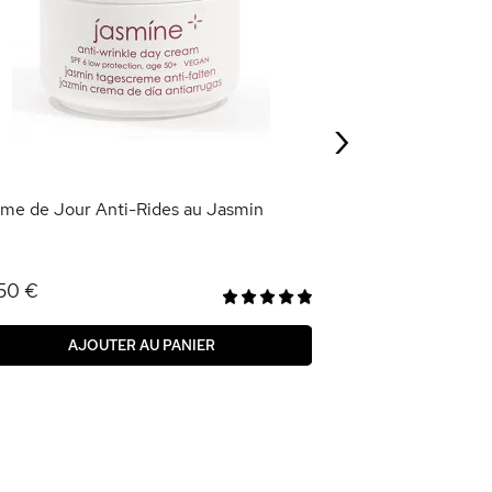
Crème de Jour Pr
d'Argan
3,95 €
›
AJOU
me de Jour Anti-Rides au Jasmin
50 €
AJOUTER AU PANIER