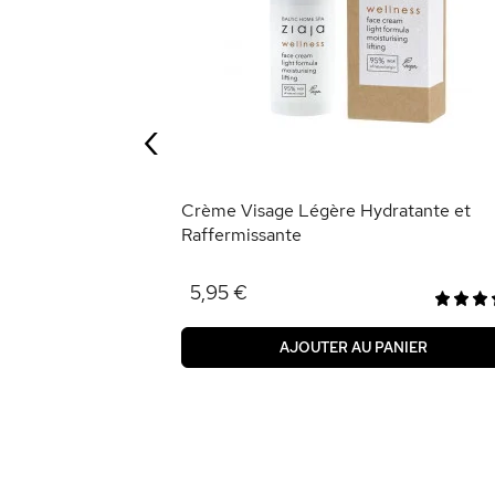
- SPF 50
‹
ANIER
Crème Visage Légère Hydratante et
Raffermissante
5,95 €
AJOUTER AU PANIER