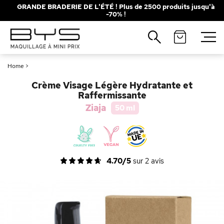
GRANDE BRADERIE DE L'ÉTÉ ! Plus de 2500 produits jusqu'à
-70% !
Fermer
Recherches populaires
Home
>
Mascara
Palette
Crème Visage Légère Hydratante et
Solaire
Brumes
Raffermissante
Ziaja
50 ml
Blush
Rouge à Lèvres
4.70/5
sur
2
avis