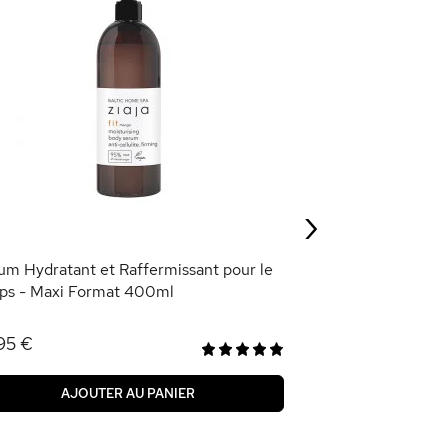
Crème Visage Lé
Raffermissante
5,95 €
›
AJOU
um Hydratant et Raffermissant pour le
ps - Maxi Format 400ml
95 €
AJOUTER AU PANIER