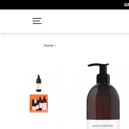
GR
Recherches populaires
Home
>
Mascara
Palette
Solaire
Brumes
Blush
Rouge à Lèvres