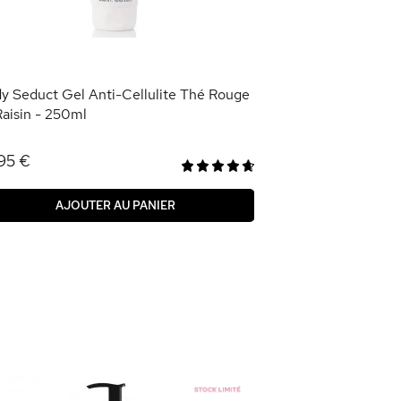
9,95 €
AJOU
y Seduct Gel Anti-Cellulite Thé Rouge
Raisin - 250ml
95 €
AJOUTER AU PANIER