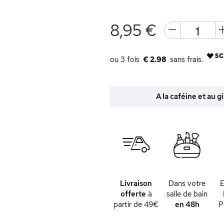
8,95 €
€ 2.98
A la caféine et au 
Livraison
Dans votre
offerte
à
salle de bain
partir de 49€
en 48h
P