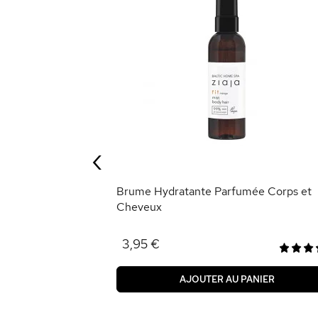
llulite à
‹
ANIER
Brume Hydratante Parfumée Corps et
Cheveux
3,95 €
AJOUTER AU PANIER