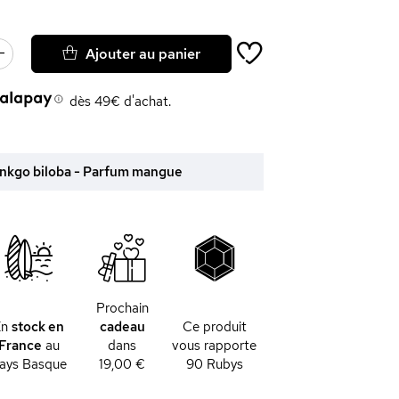
Ajouter au panier
dès 49€ d'achat.
ginkgo biloba - Parfum mangue
Prochain
En
stock en
cadeau
Ce produit
France
au
dans
vous rapporte
ays Basque
19,00 €
90
Rubys