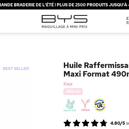
ANDE BRADERIE DE L'ÉTÉ ! PLUS DE 2500 PRODUITS JUSQU'À -
E
F
Huile Raffermissan
Maxi Format 490
Ziaja
490 ml
4.80/5
s