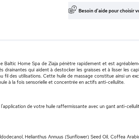
Besoin d'aide pour choisir v
ssage Baltic Home Spa de Ziaja pénètre rapidement et est agréable
s drainantes qui aident à destocker les graisses et à lisser les ca
au fil des utilisations. Cette huile de massage constitue ainsi un exc
e à la fois sensorielle et concentrée en actifs anti-cellulite.
 l'application de votre huile raffermissante avec un gant anti-cel
yldodecanol, Helianthus Annuus (Sunflower) Seed Oil, Coffea Arabi