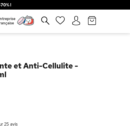
70% !
Fermer
ntreprise
rançaise
te et Anti-Cellulite -
ml
ur
25
avis