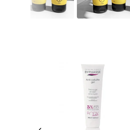
fermissante pour
‹