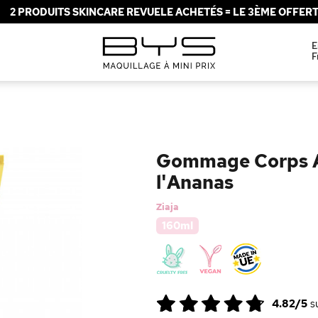
2 PRODUITS SKINCARE REVUELE ACHETÉS = LE 3ÈME OFFERT 
E
F
Gommage Corps An
l'Ananas
Ziaja
160ml
4.82/5
s