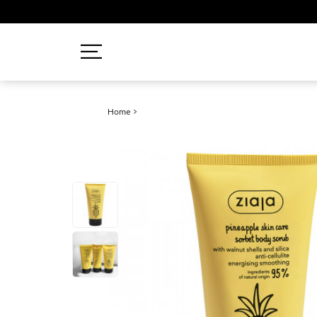
Recherches populaires
Home
>
Mascara
Palette
Solaire
Brumes
Blush
Rouge à Lèvres