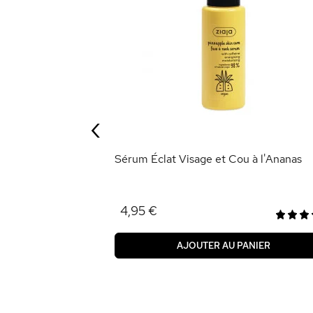
ance à l'Ananas
‹
ANIER
Sérum Éclat Visage et Cou à l'Ananas
4,95 €
AJOUTER AU PANIER