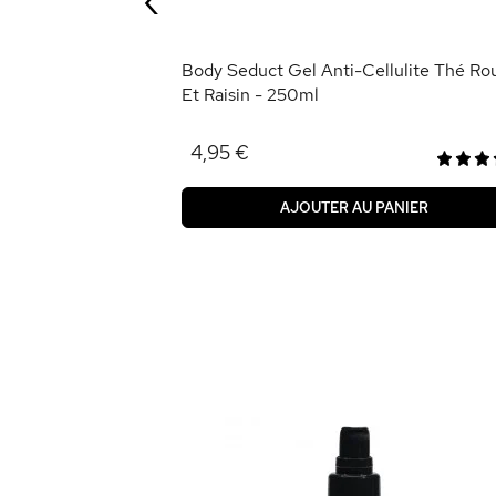
ANIER
Body Seduct Gel Anti-Cellulite Thé Ro
Et Raisin - 250ml
4,95 €
AJOUTER AU PANIER