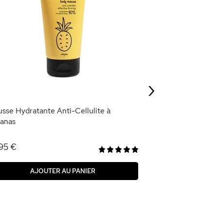
Shampoing Volume
3,95 €
›
AJOU
sse Hydratante Anti-Cellulite à
nanas
95 €
AJOUTER AU PANIER