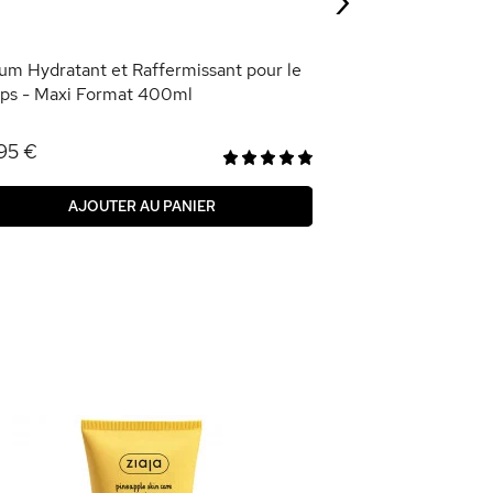
AJOU
um Hydratant et Raffermissant pour le
ps - Maxi Format 400ml
95 €
AJOUTER AU PANIER