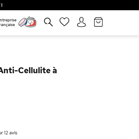
!
Fermer
ntreprise
rançaise
ti-Cellulite à
ur
12
avis