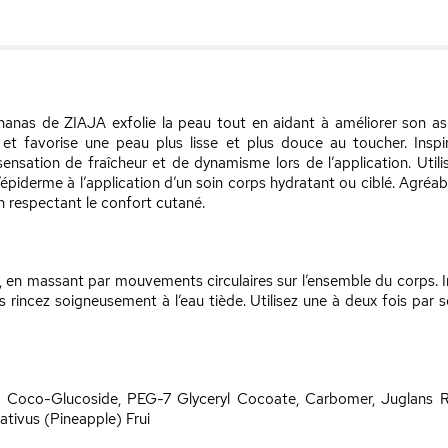
anas de ZIAJA exfolie la peau tout en aidant à améliorer son asp
 et favorise une peau plus lisse et plus douce au toucher. Insp
sation de fraîcheur et de dynamisme lors de l’application. Utilisé
piderme à l’application d’un soin corps hydratant ou ciblé. Agréable 
n respectant le confort cutané.
en massant par mouvements circulaires sur l’ensemble du corps. 
is rincez soigneusement à l’eau tiède. Utilisez une à deux fois par
ca, Coco-Glucoside, PEG-7 Glyceryl Cocoate, Carbomer, Juglans R
tivus (Pineapple) Frui