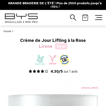
GRANDE BRADERIE DE L'ÉTÉ ! Plus de 2500 produits jusqu'à
-70% !
Fermer
Recherches populaires
Home
>
Mascara
Palette
Crème de Jour Lifting à la Rose
Solaire
Brumes
Lirene
50ml
Blush
Rouge à Lèvres
4.30/5
sur
1
avis