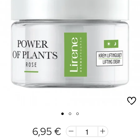
1
2
3
6,95 €