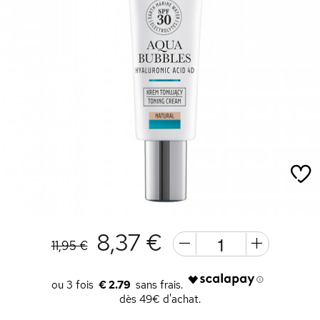
8,37 €
11,95 €
€ 2.79
dès 49€ d'achat.