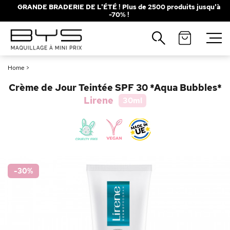
GRANDE BRADERIE DE L'ÉTÉ ! Plus de 2500 produits jusqu'à
-70% !
Fermer
Recherches populaires
Home
>
Mascara
Palette
Crème de Jour Teintée SPF 30 *Aqua Bubbles*
Solaire
Brumes
Lirene
30ml
Blush
Rouge à Lèvres
-30
%