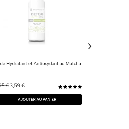
Crème de Jour A
14,95 €
›
AJOU
ide Hydratant et Antioxydant au Matcha
3,59 €
,95 €
AJOUTER AU PANIER