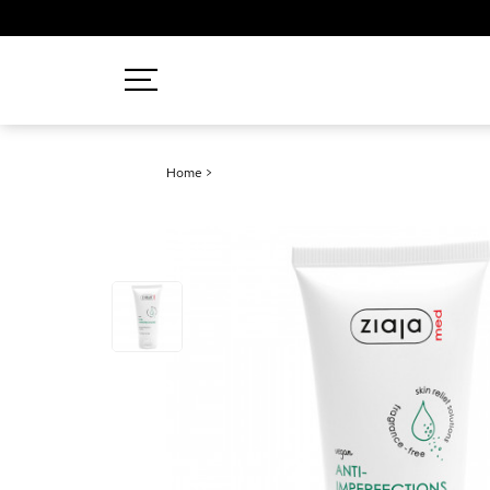
Recherches populaires
Home
>
Mascara
Palette
Solaire
Brumes
Blush
Rouge à Lèvres