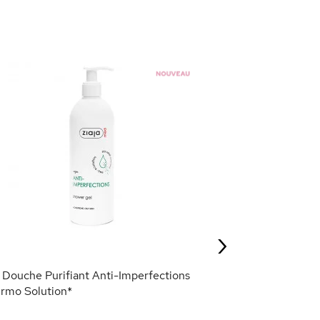
Sérum Ciblé Ant
Solution*
4,95 €
›
AJOU
 Douche Purifiant Anti-Imperfections
rmo Solution*