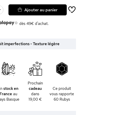
Ajouter au panier
dès 49€ d'achat.
it imperfections - Texture légère
Prochain
En
stock en
cadeau
Ce produit
France
au
dans
vous rapporte
ays Basque
19,00 €
60
Rubys