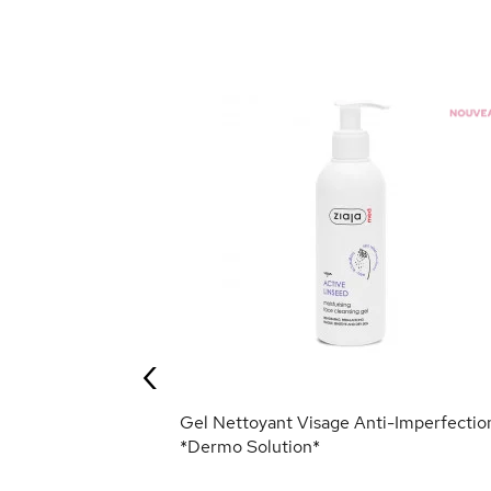
s *Dermo
‹
ANIER
Gel Nettoyant Visage Anti-Imperfectio
*Dermo Solution*