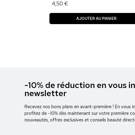
4,50 €
AJOUTER AU PANIER
-10% de réduction en vous in
Continuer sans accepter
newsletter
Ce site utilise
des Cookies
Recevez nos bons plans en avant-première ! En vous ins
On a attendu d'être sûrs que le
profitez de -10% dès maintenant sur votre première 
contenu de ce site vous intéresse avant de vous déranger, mais
nouveautés, offres exclusives et conseils beauté direc
on aimerait bien vous accompagner pendant votre visite... Les
données personnelles et cookies peuvent être utilisés pour la
personnalisation des annonces.