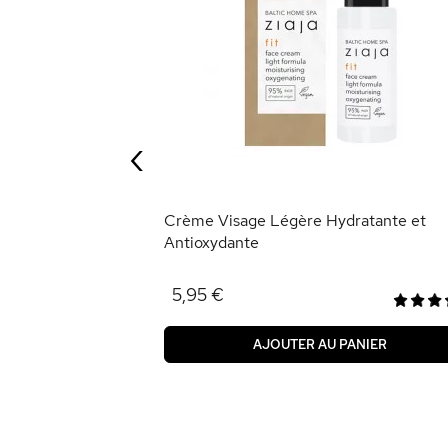
me Contour des
‹
ANIER
Crème Visage Légère Hydratante et
Antioxydante
5,95 €
AJOUTER AU PANIER