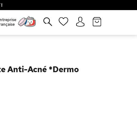
!
Fermer
ntreprise
rançaise
te Anti-Acné *Dermo