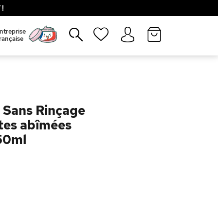
!
Fermer
ntreprise
rançaise
e Sans Rinçage
tes abîmées
150ml