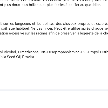
ce des frisottis et à rendre les cheveux plus faciles à discipliner.
nt plus doux, plus brillants et plus faciles à coiffer au quotidien.
t sur les longueurs et les pointes des cheveux propres et essoré
coiffage habituel. Ne pas rincer. Peut être utilisé après chaque 
tion excessive sur les racines afin de préserver la légèreté de la ch
yl Alcohol, Dimethicone, Bis-Diisopropanolamino-PG-Propyl Disi
lia Seed Oil, Provita