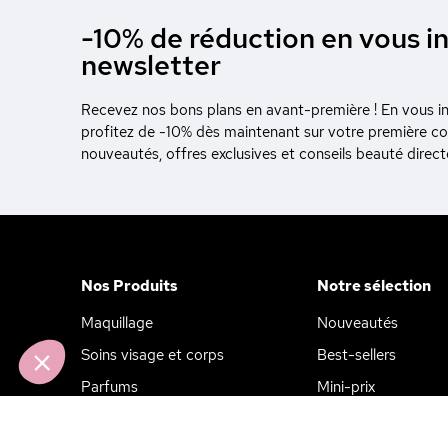
-10% de réduction en vous in
newsletter
Recevez nos bons plans en avant-première ! En vous ins
e le contenu de ce site vous intéresse
profitez de -10% dès maintenant sur votre première 
is on aimerait bien vous
nouveautés, offres exclusives et conseils beauté direc
visite... Les données personnelles
lisés pour la personnalisation des
alité
certifiés par
Nos Produits
Notre sélection
Maquillage
Nouveautés
Axeptio consent
Plateforme de Gestion du Consentement : Personnalisez vos Opt
Notre plateforme vous permet d'adapter et de gérer vos paramètres
Soins visage et corps
Best-sellers
Parfums
Mini-prix
Cheveux
Promotions