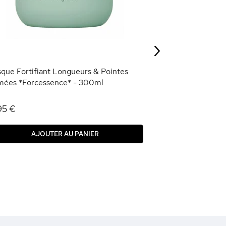
Pointes abîmées
6,50 €
›
AJOU
que Fortifiant Longueurs & Pointes
mées *Forcessence* - 300ml
95 €
AJOUTER AU PANIER