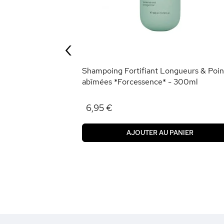
ence* - 50ml
‹
ANIER
Shampoing Fortifiant Longueurs & Poin
abîmées *Forcessence* - 300ml
6,95 €
AJOUTER AU PANIER