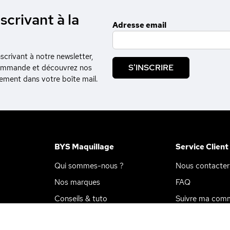
scrivant à la
Adresse email
crivant à notre newsletter,
S'INSCRIRE
commande et découvrez nos
tement dans votre boîte mail.
BYS Maquillage
Service Client
Qui sommes-nous ?
Nous contacter
ions
 de confidentialité, en garantissant la conformité avec les réglemen
Nos marques
FAQ
Conseils & tuto
Suivre ma com
BYS en magasin
Livraison