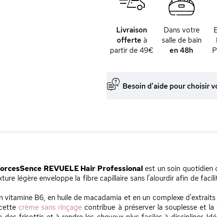
Livraison
Dans votre
offerte
à
salle de bain
partir de 49€
en 48h
P
Besoin d'aide pour choisir v
ForcesSence REVUELE Hair Professional
est un soin quotidien 
ture légère enveloppe la fibre capillaire sans l'alourdir afin de facil
 en vitamine B6, en huile de macadamia et en un complexe d'extra
, cette
crème sans rinçage
contribue à préserver la souplesse et la