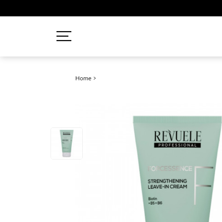
Recherches populaires
Home
>
Mascara
Palette
Solaire
Brumes
Blush
Rouge à Lèvres