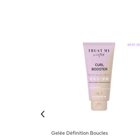
el - Fixation
t 400ml
‹
ANIER
Gelée Définition Boucles