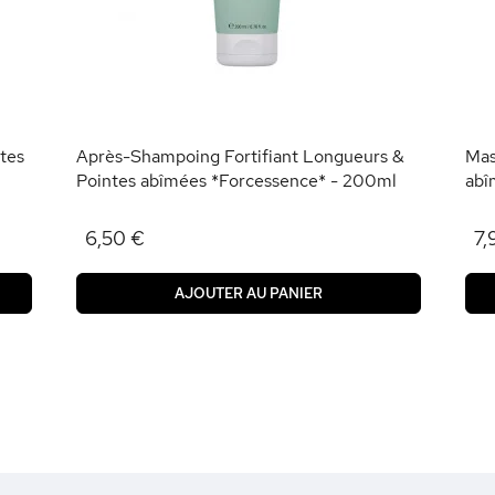
tes
Après-Shampoing Fortifiant Longueurs &
Mas
Pointes abîmées *Forcessence* - 200ml
abî
6,50 €
7,
AJOUTER AU PANIER