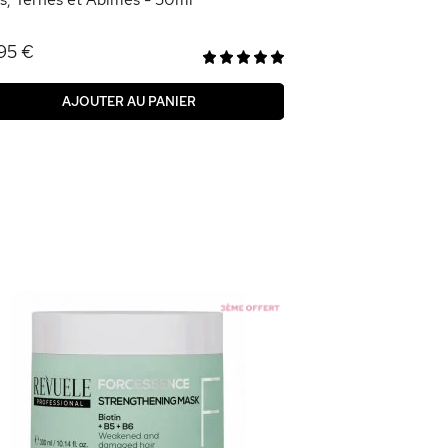
95 €
AJOUTER AU PANIER
Sérum Fortifian