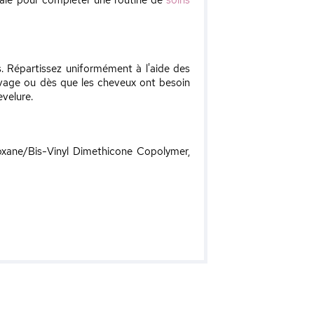
 Idéale pour compléter une routine de
soins
s. Répartissez uniformément à l'aide des
lavage ou dès que les cheveux ont besoin
evelure.
loxane/Bis-Vinyl Dimethicone Copolymer,