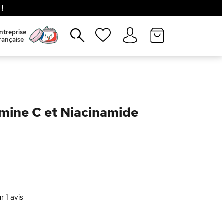
!
Fermer
ntreprise
rançaise
mine C et Niacinamide
ur
1
avis