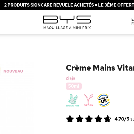
2 PRODUITS SKINCARE REVUELE ACHETÉS = LE 3ÈME OFFERT 
E
F
Crème Mains Vita
Ziaja
50ml
4.70/5
s