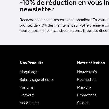
-10% de réduction en vous in
newsletter
Recevez nos bons plans en avant-première ! En vous ins
profitez de -10% dès maintenant sur votre première 
nouveautés, offres exclusives et conseils beauté direc
Nos Produits
Notre sélection
Maquillage
Nouveautés
Soins visage et corps
Best-sellers
Parfums
Mini-prix
Cheveux
Promotions
Accessoires
Soldes