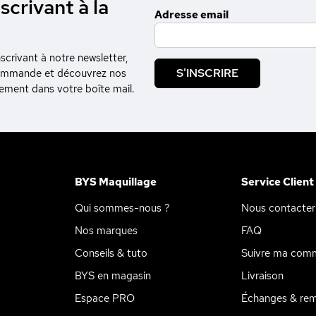
scrivant à la
Adresse email
crivant à notre newsletter,
S'INSCRIRE
commande et découvrez nos
tement dans votre boîte mail.
BYS Maquillage
Service Client
Qui sommes-nous ?
Nous contacter
Nos marques
FAQ
Conseils & tuto
Suivre ma com
BYS en magasin
Livraison
Espace PRO
Échanges & re