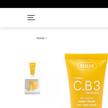
Recherches populaires
Home
>
Mascara
Palette
Solaire
Brumes
Blush
Rouge à Lèvres