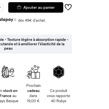
Ajouter au panier
dès 49€ d'achat.
e - Texture légère à absorption rapide -
cutanée et à améliorer l’élasticité de la
peau
Prochain
En
stock en
cadeau
Ce produit
France
au
dans
vous rapporte
ays Basque
19,00 €
40
Rubys