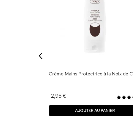
rne *Mini Me*
‹
ANIER
Crème Mains Protectrice à la Noix de 
2,95 €
AJOUTER AU PANIER