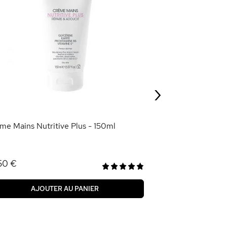
Crème Mains Rép
Cacao
2,95 €
›
AJOU
me Mains Nutritive Plus - 150ml
50 €
AJOUTER AU PANIER