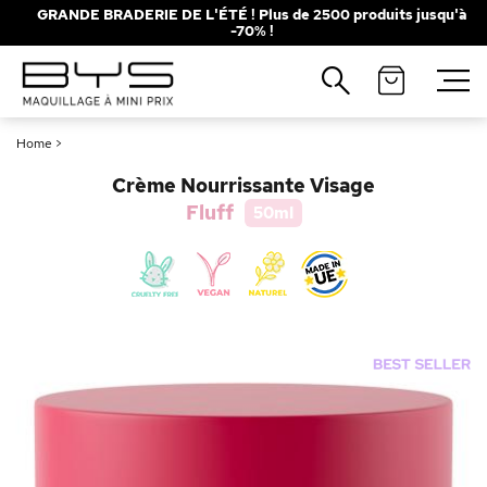
GRANDE BRADERIE DE L'ÉTÉ ! Plus de 2500 produits jusqu'à
-70% !
Fermer
Recherches populaires
Home
>
Mascara
Palette
Crème Nourrissante Visage
Solaire
Brumes
Fluff
50ml
Blush
Rouge à Lèvres