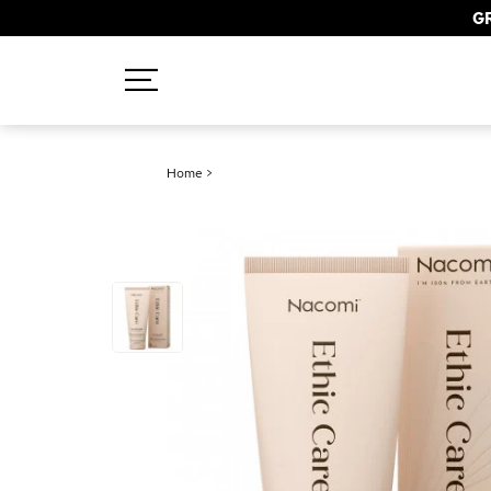
GR
Recherches populaires
Home
>
Mascara
Palette
Solaire
Brumes
Blush
Rouge à Lèvres