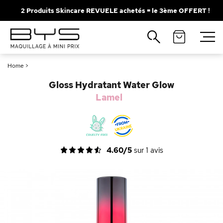
2 Produits Skincare REVUELE achetés = le 3ème OFFERT !
Fermer
Recherches populaires
Home
>
Mascara
Palette
Gloss Hydratant Water Glow
Solaire
Brumes
Lamel
Blush
Rouge à Lèvres
4.60/5
sur
1
avis