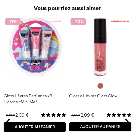
Vous pourriez aussi aimer
-70
%
-70
%
0
Gloss Lèvres Parfumés x3
Gloss à Lèvres Glass Glow
Licorne *Mini Me*
‹
›
2,09 €
2,09 €
6,95 €
6,95 €
AJOUTER AU PANIER
AJOUTER AU PANIER