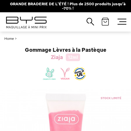
GRANDE BRADERIE DE L'ÉTÉ ! Plus de 2500 produits jusqu'à
-70% !
Fermer
Recherches populaires
Home
>
Mascara
Palette
Gommage Lèvres à la Pastèque
Solaire
Brumes
Ziaja
12ml
Blush
Rouge à Lèvres