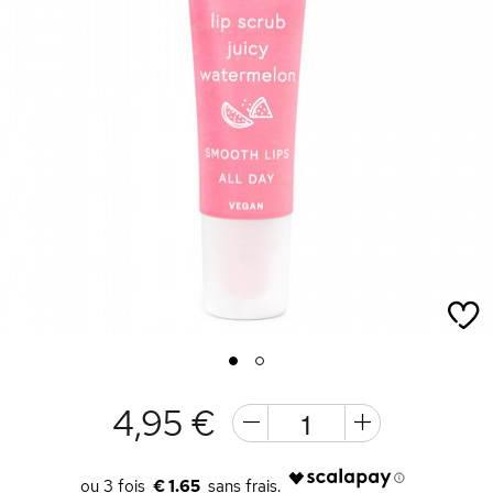
1
2
4,95 €
€ 1.65