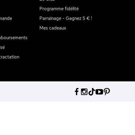
Programme fidélité
mande
Parrainage - Gagnez 5 € !
Mes cadeaux
mboursements
isé
ractation
tations. Personnalisez vos préférences pour contrôler la manière don