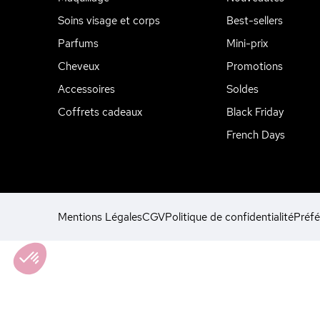
Soins visage et corps
Best-sellers
Parfums
Mini-prix
Cheveux
Promotions
Accessoires
Soldes
Coffrets cadeaux
Black Friday
French Days
Mentions Légales
CGV
Politique de confidentialité
Préfé
Axeptio consent
Plateforme de Gestion du Consentement : Personnalisez vos Opt
Notre plateforme vous permet d'adapter et de gérer vos paramètres