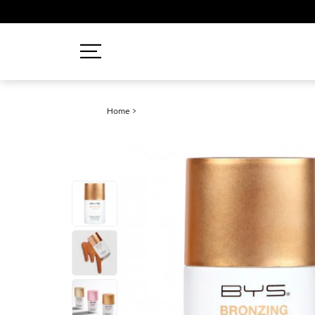
Recherches populaires
Home
>
Mascara
Palette
Solaire
Brumes
Blush
Rouge à Lèvres