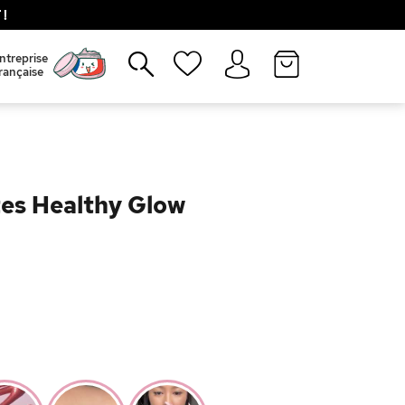
!
Fermer
ntreprise
rançaise
es Healthy Glow