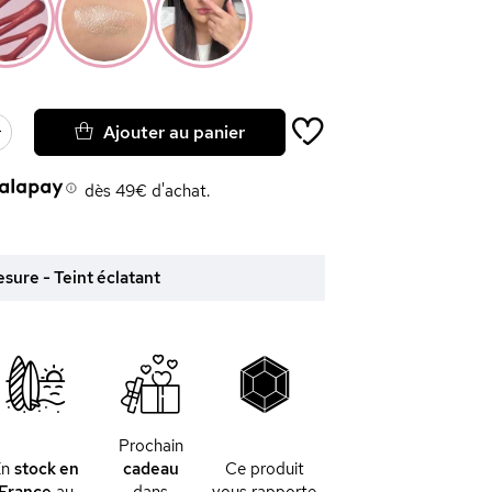
Ajouter au panier
dès 49€ d'achat.
sure - Teint éclatant
Prochain
En
stock en
cadeau
Ce produit
France
au
dans
vous rapporte