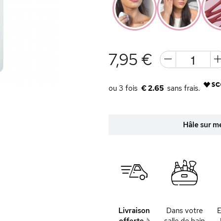
7,95 €
€ 2.65
Hâle sur me
Livraison
Dans votre
offerte
à
salle de bain