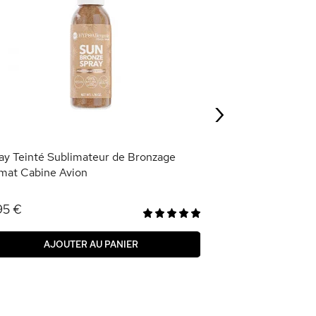
Poudre de Soleil
4,95 €
›
AJOU
ay Teinté Sublimateur de Bronzage
mat Cabine Avion
95 €
AJOUTER AU PANIER