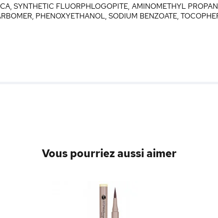
ICA, SYNTHETIC FLUORPHLOGOPITE, AMINOMETHYL PROPANO
ARBOMER, PHENOXYETHANOL, SODIUM BENZOATE, TOCOPHE
Vous pourriez aussi aimer