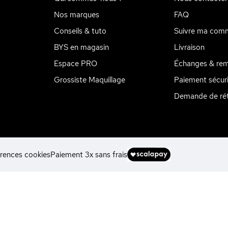
Nos marques
FAQ
Conseils & tuto
Suivre ma com
BYS en magasin
Livraison
Espace PRO
Échanges & re
Grossiste Maquillage
Paiement sécur
Demande de rét
rences cookies
Paiement 3x sans frais
ions
 de confidentialité, en garantissant la conformité avec les réglemen