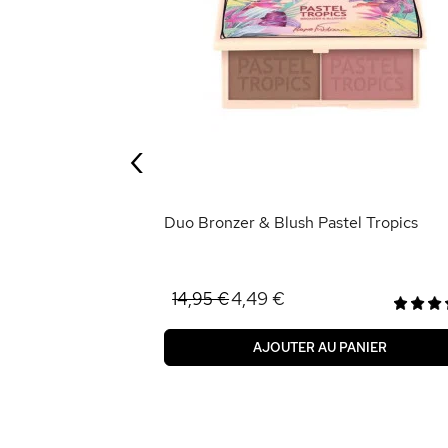
owder
‹
ANIER
Duo Bronzer & Blush Pastel Tropics
4,49 €
14,95 €
AJOUTER AU PANIER