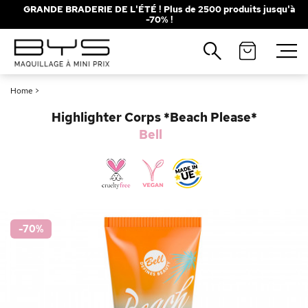
GRANDE BRADERIE DE L'ÉTÉ ! Plus de 2500 produits jusqu'à
-70% !
Fermer
Recherches populaires
Home
>
Mascara
Palette
Highlighter Corps *Beach Please*
Solaire
Brumes
Bell
Blush
Rouge à Lèvres
-70
%