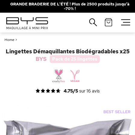
GRANDE BRADERIE DE L'ÉTÉ ! Plus de 2500 produits jusqu'à
-70% !
Fermer
Recherches populaires
Home
>
Mascara
Palette
Lingettes Démaquillantes Biodégradables x25
Solaire
Brumes
BYS
Pack de 25 lingettes
Blush
Rouge à Lèvres
4.75/5
sur
16
avis