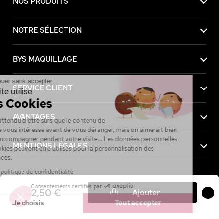
NOS PRODUITS
NOTRE SÉLECTION
BYS MAQUILLAGE
Continuer sans accepter
SERVICE CLIENT
Ce site utilise
des Cookies
AVANTAGES
On a attendu d'être sûrs que le contenu de
ce site vous intéresse avant de vous déranger, mais on aimerait bien
vous accompagner pendant votre visite... Les données personnelles
MENTIONS LÉGALES
et cookies peuvent être utilisés pour la personnalisation des
annonces.
Lire la politique de confidentialité
Consentements certifiés par
Achetez maintenant, payez plus tard avec
2,50 €
Ajouter
Je choisis
Tout accepter
Axeptio consent
Plateforme de Gestion du Consentement : Personnalisez vos Option