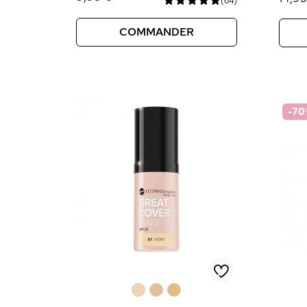
(64)
COMMANDER
-70
0
0
0