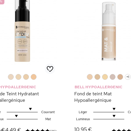
%
0
0
0
0
0
0
0
0
0
+1
 HYPOALLERGENIC
BELL HYPOALLERGENIC
de Teint Hydratant
Fond de teint Mat
llergénique
Hypoallergénique
r
Couvrant
Léger
C
ux
Mat
Lumineux
10,95 €
4,49 €
 €