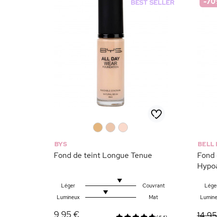
-70
0
0
0
BYS
BELL
Fond de teint Longue Tenue
Fond 
Hypoa
Léger
Couvrant
Lége
Lumineux
Mat
Lumine
9,95 €
14,95