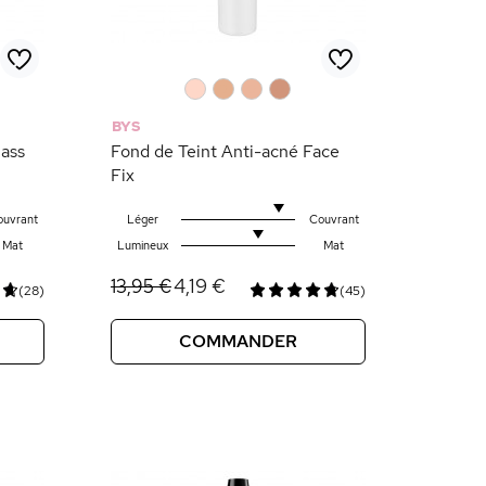
0
0
0
0
BYS
lass
Fond de Teint Anti-acné Face
Fix
ouvrant
Léger
Couvrant
Mat
Lumineux
Mat
4,19 €
13,95 €
(28)
(45)
COMMANDER