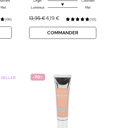
ouvrant
Léger
Couvrant
Mat
Lumineux
Mat
4,19 €
13,95 €
(191)
(33)
COMMANDER
-70
%