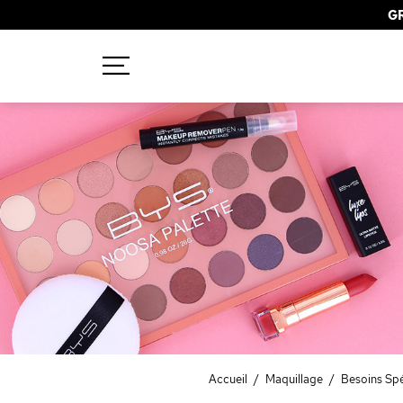
GR
Recherches populaires
Mascara
Palette
Solaire
Brumes
Blush
Rouge à Lèvres
Accueil
/
Maquillage
/
Besoins Spé