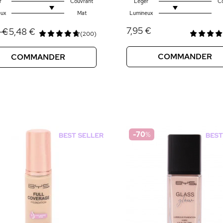
r
Couvrant
Léger
C
ux
Mat
Lumineux
7,95 €
5,48 €
 €
(200)
COMMANDER
COMMANDER
-70
%