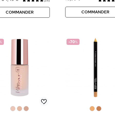
(25)
COMMANDER
COMMANDER
%
-70
%
0
0
0
0
0