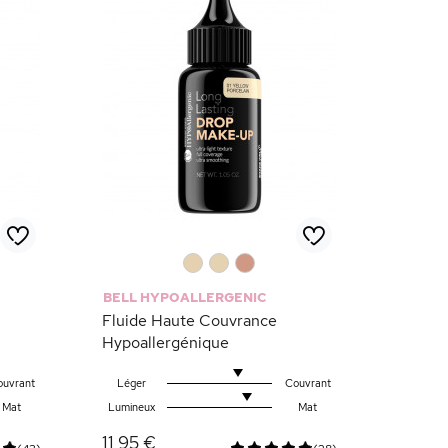
0
0
0
BELL HYPOALLERGENIC
Fluide Haute Couvrance
Hypoallergénique
ouvrant
Léger
Couvrant
Mat
Lumineux
Mat
11,95 €