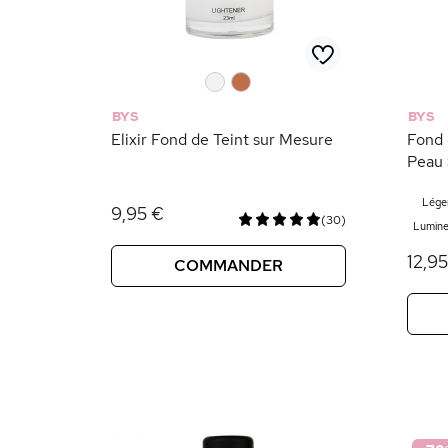
0
0
BYS
BYS
Elixir Fond de Teint sur Mesure
Fond 
Peau
Lége
9,95 €
(30)
Lumine
12,9
COMMANDER