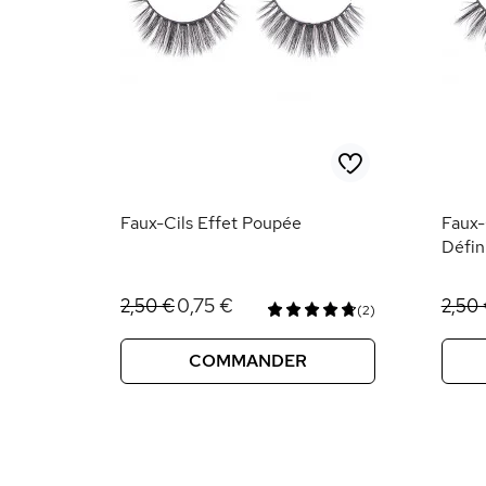
Faux-Cils Effet Poupée
Faux-
Défin
0,75 €
2,50 €
2,50
(2)
COMMANDER