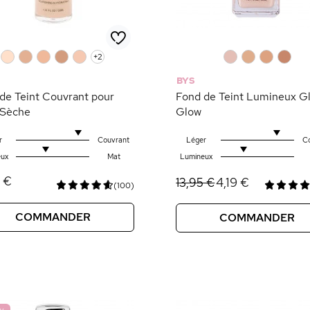
0
0
0
0
0
+2
0
0
0
0
BYS
de Teint Couvrant pour
Fond de Teint Lumineux G
 Sèche
Glow
r
Couvrant
Léger
C
ux
Mat
Lumineux
5 €
4,19 €
13,95 €
(100)
COMMANDER
COMMANDER