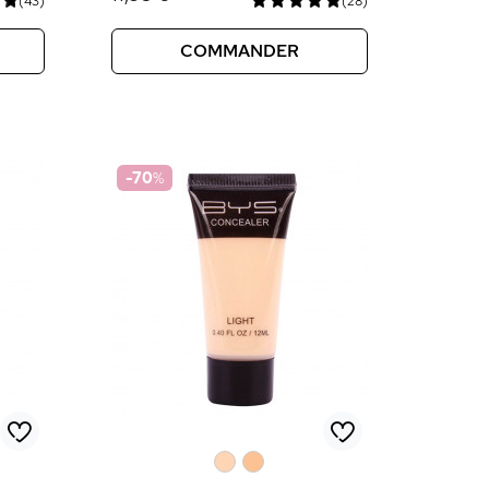
(43)
(28)
COMMANDER
-70
%
0
0