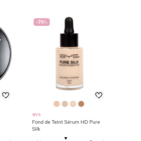
-70
%
0
0
0
0
BYS
Fond de Teint Sérum HD Pure
Silk