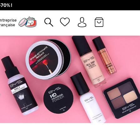
70% !
Fermer
ntreprise
rançaise