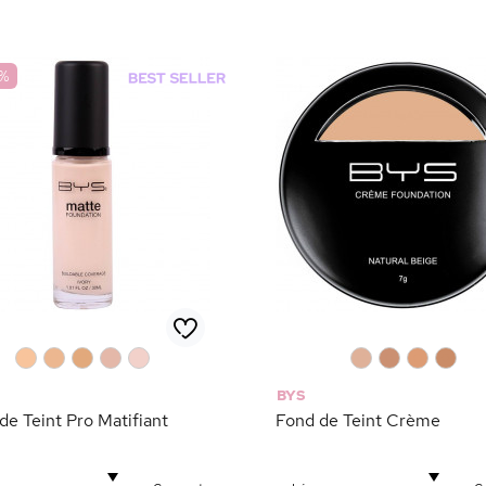
%
0
0
0
0
0
0
0
0
0
BYS
de Teint Pro Matifiant
Fond de Teint Crème