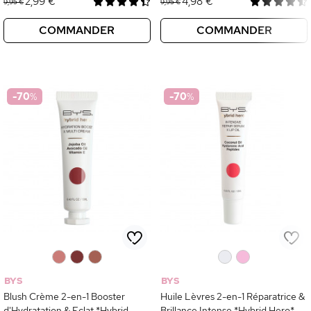
2,99 €
4,98 €
9,95 €
9,95 €
COMMANDER
COMMANDER
-70
%
-70
%
0
0
0
0
0
BYS
BYS
Blush Crème 2-en-1 Booster
Huile Lèvres 2-en-1 Réparatrice &
d'Hydratation & Eclat *Hybrid
Brillance Intense *Hybrid Hero*