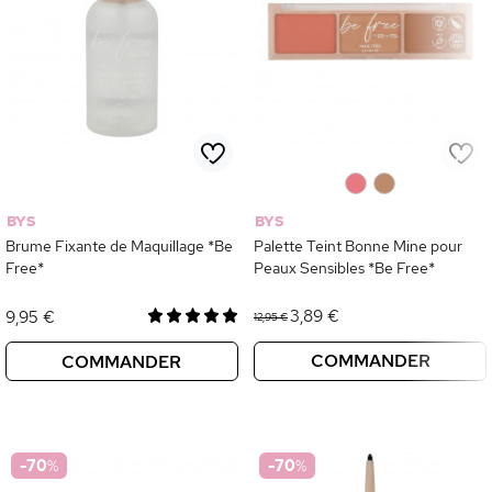
0
0
BYS
BYS
Brume Fixante de Maquillage *Be
Palette Teint Bonne Mine pour
Free*
Peaux Sensibles *Be Free*
3,89 €
9,95 €
12,95 €
COMMANDER
COMMANDER
-70
%
-70
%