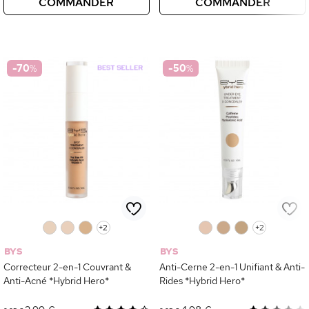
COMMANDER
COMMANDER
-70
%
-50
%
0
0
0
+2
0
0
0
+2
BYS
BYS
Correcteur 2-en-1 Couvrant &
Anti-Cerne 2-en-1 Unifiant & Anti-
Anti-Acné *Hybrid Hero*
Rides *Hybrid Hero*