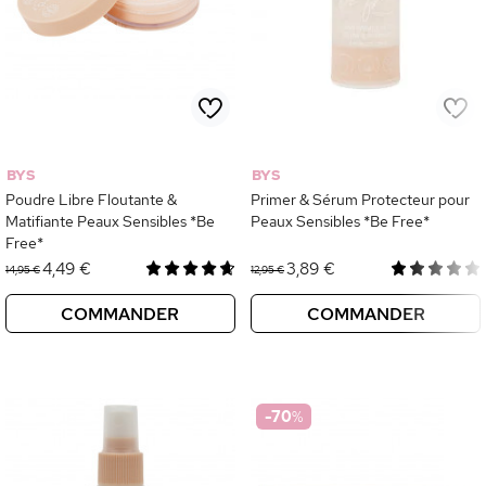
BYS
BYS
Poudre Libre Floutante &
Primer & Sérum Protecteur pour
Matifiante Peaux Sensibles *Be
Peaux Sensibles *Be Free*
Free*
4,49 €
3,89 €
14,95 €
12,95 €
COMMANDER
COMMANDER
-70
%