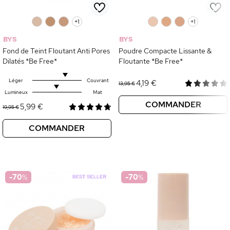
0
0
0
+1
0
0
0
+1
BYS
BYS
Fond de Teint Floutant Anti Pores
Poudre Compacte Lissante &
Dilatés *Be Free*
Floutante *Be Free*
Léger
Couvrant
4,19 €
13,95 €
Lumineux
Mat
COMMANDER
5,99 €
19,95 €
COMMANDER
-70
%
-70
%