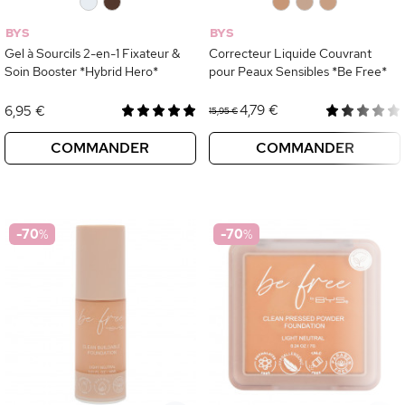
0
0
0
0
0
BYS
BYS
Gel à Sourcils 2-en-1 Fixateur &
Correcteur Liquide Couvrant
Soin Booster *Hybrid Hero*
pour Peaux Sensibles *Be Free*
4,79 €
6,95 €
15,95 €
COMMANDER
COMMANDER
-70
%
-70
%