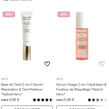
-50
%
-50
%
BYS
BYS
Base de Teint 2-en-1 Sérum
Sérum Visage 2-en-1 Hydratant &
Réparateur & Teint Radieux
Fixateur de Maquillage *Hybrid
*Hybrid Hero*
Hero*
4,98 €
5,98 €
9,95 €
11,95 €