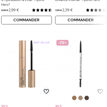
Hero*
2,99 €
2,39 €
9,95 €
7,95 €
COMMANDER
COMMANDER
-70
%
0
0
0
BYS
BYS