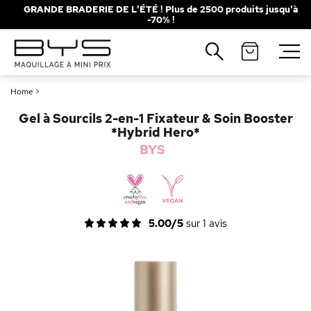
GRANDE BRADERIE DE L'ÉTÉ ! Plus de 2500 produits jusqu'à
-70% !
Fermer
Recherches populaires
Home
>
Mascara
Palette
Gel à Sourcils 2-en-1 Fixateur & Soin Booster
Solaire
Brumes
*Hybrid Hero*
BYS
Blush
Rouge à Lèvres
5.00/5
sur
1
avis