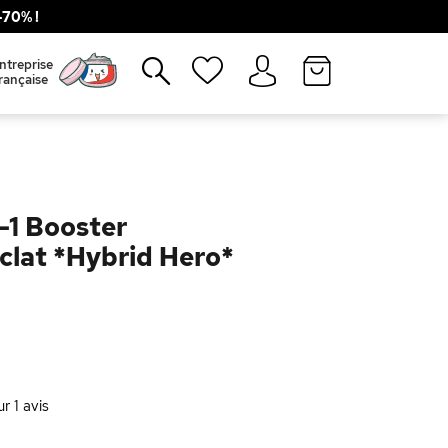
70% !
Fermer
ntreprise
rançaise
-1 Booster
clat *Hybrid Hero*
ur
1
avis