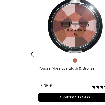
‹
ANIER
0
Poudre Mosaïque Blush & Bronze
5,95 €
AJOUTER AU PANIER