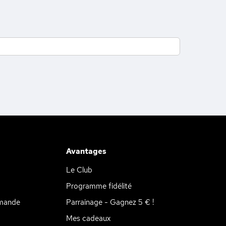
Avantages
Le Club
Programme fidélité
mande
Parrainage - Gagnez 5 € !
Mes cadeaux