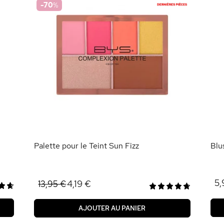
-70
%
Palette pour le Teint Sun Fizz
Blu
5,
4,19 €
13,95 €
AJOUTER AU PANIER