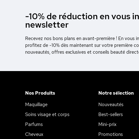
-10% de réduction en vous in
newsletter
Recevez nos bons plans en avant-première ! En vous ins
profitez de -10% dès maintenant sur votre première 
nouveautés, offres exclusives et conseils beauté direc
Nos Produits
Notre sélection
Maquillage
Nouveautés
Soins visage et corps
Best-sellers
Parfums
Mini-prix
Cheveux
Promotions