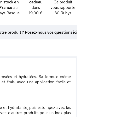
En
stock en
cadeau
Ce produit
France
au
dans
vous rapporte
ays Basque
19,00 €
30
Rubys
otre produit ? Posez-nous vos questions ici
 rosées et hydratées. Sa formule crème
et frais, avec une application facile et
e et hydratante, puis estompez avec les
avec d'autres produits pour un look plus