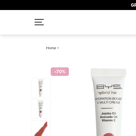
GR
Recherches populaires
Home
>
Mascara
Palette
-70
%
Solaire
Brumes
Blush
Rouge à Lèvres