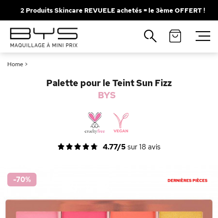
2 Produits Skincare REVUELE achetés = le 3ème OFFERT !
Fermer
Recherches populaires
Home
>
Mascara
Palette
Palette pour le Teint Sun Fizz
Solaire
Brumes
BYS
Blush
Rouge à Lèvres
4.77/5
sur
18
avis
-70
%