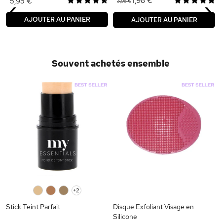
‹
›
1,98 €
5,95 €
3,95 €
AJOUTER AU PANIER
AJOUTER AU PANIER
Souvent achetés ensemble
0
0
0
+2
Stick Teint Parfait
Disque Exfoliant Visage en
Silicone