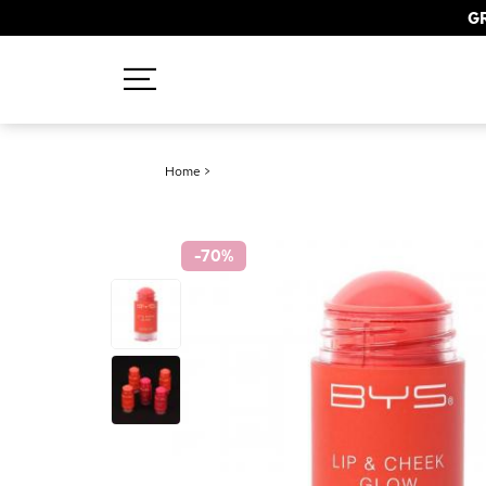
GR
Recherches populaires
Home
>
Mascara
Palette
-70
%
Solaire
Brumes
Blush
Rouge à Lèvres