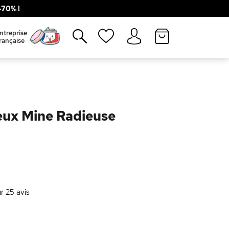
70% !
Fermer
ntreprise
rançaise
eux Mine Radieuse
ur
25
avis