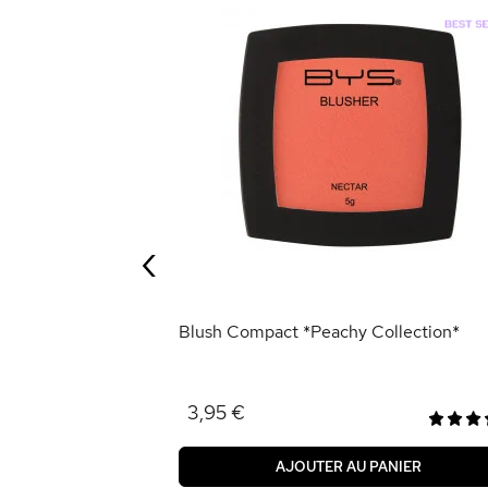
‹
ANIER
Blush Compact *Peachy Collection*
3,95 €
AJOUTER AU PANIER