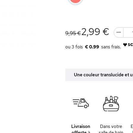
2,99 €
9,95 €
€ 0.99
Une couleur translucide et un
Livraison
Dans votre
offerte
à
salle de bain