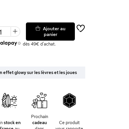
Ajouter au
panier
dès 49€ d'achat.
 effet glowy sur les lèvres et les joues
Prochain
En
stock en
cadeau
Ce produit
France
au
dans
vous rapporte