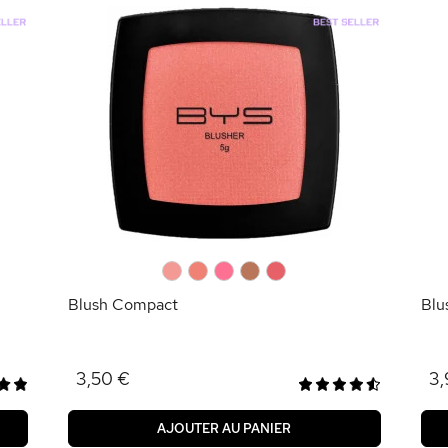
0
0
0
0
0
Blush Compact
Blu
3,50 €
3,
AJOUTER AU PANIER