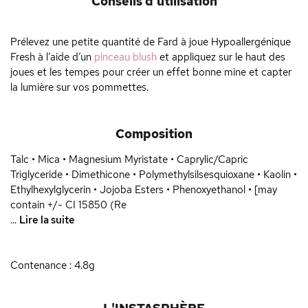
Conseils d'utilisation
Prélevez une petite quantité de Fard à joue Hypoallergénique
Fresh à l’aide d’un
pinceau blush
et appliquez sur le haut des
joues et les tempes pour créer un effet bonne mine et capter
la lumière sur vos pommettes.
Composition
Talc • Mica • Magnesium Myristate • Caprylic/Capric
Triglyceride • Dimethicone • Polymethylsilsesquioxane • Kaolin •
Ethylhexylglycerin • Jojoba Esters • Phenoxyethanol • [may
contain +/- CI 15850 (Re
...
Lire la suite
Contenance : 4.8g