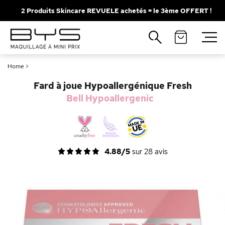
2 Produits Skincare REVUELE achetés = le 3ème OFFERT !
Fermer
Recherches populaires
Home
>
Mascara
Palette
Fard à joue Hypoallergénique Fresh
Solaire
Brumes
Bell Hypoallergenic
Blush
Rouge à Lèvres
4.88/5
sur
28
avis