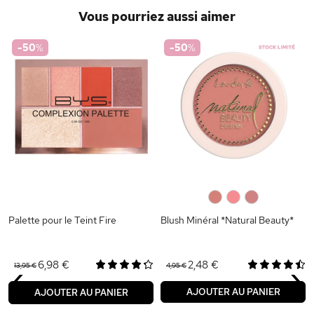
Vous pourriez aussi aimer
-50
%
-50
%
0
0
0
Palette pour le Teint Fire
Blush Minéral *Natural Beauty*
‹
›
6,98 €
2,48 €
13,95 €
4,95 €
AJOUTER AU PANIER
AJOUTER AU PANIER