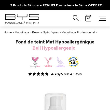
2 Produits Skincare REVUELE achetés = le 3ème OFFERT !
Fermer
Recherches populaires
Home
>
Maquillage
>
Besoins Spécifiques
>
Maquillage Professionnel
>
Mascara
Palette
Fond de teint Mat Hypoallergénique
Solaire
Brumes
Bell Hypoallergenic
Blush
Rouge à Lèvres
4.78/5
sur
43
avis