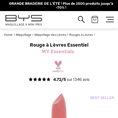
GRANDE BRADERIE DE L'ÉTÉ ! Plus de 2500 produits jusqu'à
-70% !
Fermer
Fermer
Recherches populaires
Recherches populaires
Home
>
Maquillage
>
Maquillage des Lèvres
>
Rouges à Lèvres
>
Mascara
Mascara
Palette
Palette
Rouge à Lèvres Essentiel
Solaire
Solaire
Brumes
Brumes
MY Essentials
Blush
Blush
Rouge à Lèvres
Rouge à Lèvres
4.72/5
sur
1346
avis