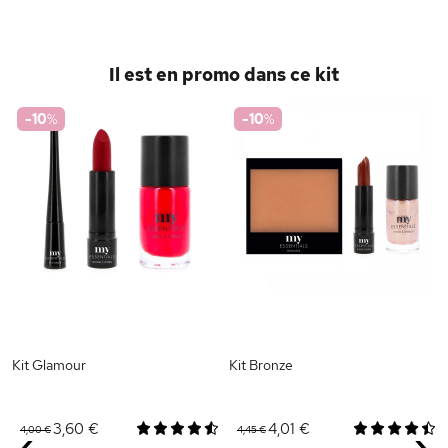
Il est en promo dans ce kit
-10
%
-10
%
Kit Glamour
Kit Bronze
3,60 €
4,01 €
4,00 €
4,45 €