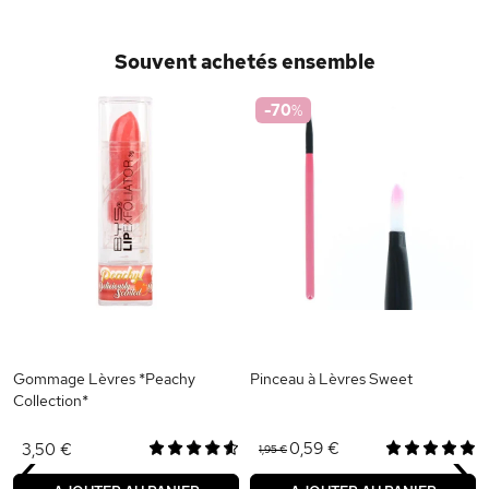
Souvent achetés ensemble
-70
%
Gommage Lèvres *Peachy
Pinceau à Lèvres Sweet
Collection*
‹
›
0,59 €
3,50 €
1,95 €