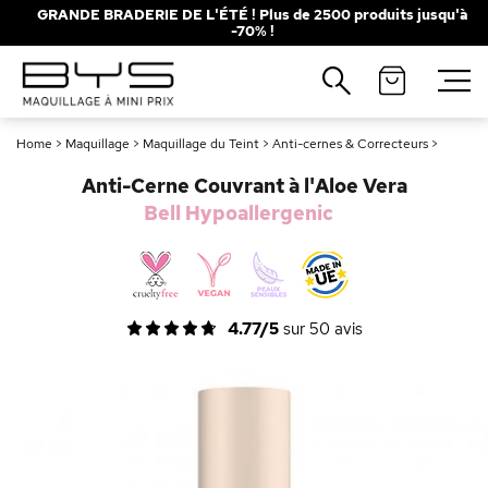
GRANDE BRADERIE DE L'ÉTÉ ! Plus de 2500 produits jusqu'à
-70% !
Fermer
Recherches populaires
Home
>
Maquillage
>
Maquillage du Teint
>
Anti-cernes & Correcteurs
>
Mascara
Palette
Anti-Cerne Couvrant à l'Aloe Vera
Solaire
Brumes
Bell Hypoallergenic
Blush
Rouge à Lèvres
4.77/5
sur
50
avis