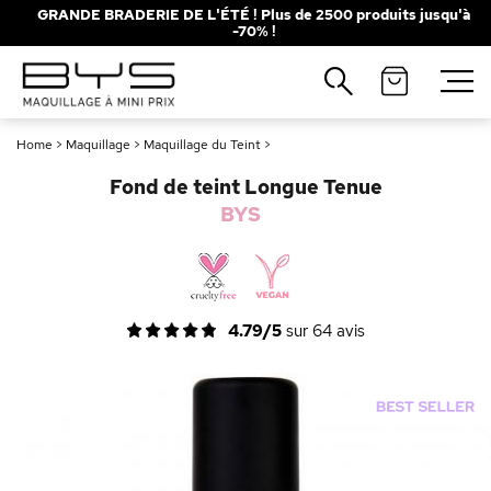
GRANDE BRADERIE DE L'ÉTÉ ! Plus de 2500 produits jusqu'à
-70% !
Fermer
Fermer
Recherches populaires
Recherches populaires
Home
>
Maquillage
>
Maquillage du Teint
>
Mascara
Mascara
Palette
Palette
Fond de teint Longue Tenue
Solaire
Solaire
Brumes
Brumes
BYS
Blush
Blush
Rouge à Lèvres
Rouge à Lèvres
4.79/5
sur
64
avis