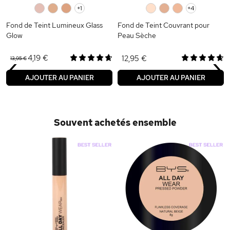
0
0
0
+1
0
0
0
+4
Fond de Teint Lumineux Glass
Fond de Teint Couvrant pour
Glow
Peau Sèche
‹
›
4,19 €
12,95 €
13,95 €
AJOUTER AU PANIER
AJOUTER AU PANIER
Souvent achetés ensemble