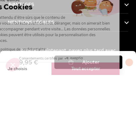
AVANTAGES
des Cookies
On a attendu d'être sûrs que le contenu de
MENTIONS LÉGALES
ce site vous intéresse avant de vous déranger, mais on aimerait bien
vous accompagner pendant votre visite... Les données personnelles
et cookies peuvent être utilisés pour la personnalisation des
annonces.
Lire la politique de confidentialité
Achetez maintenant, payez plus tard avec
Consentements certifiés par
9,95 €
Ajouter
Je choisis
Tout accepter
Axeptio consent
Plateforme de Gestion du Consentement : Personnalisez vos Option
Notre plateforme vous permet d'adapter et de gérer vos paramètres de
4.7 / 5
sur
27 144
avis