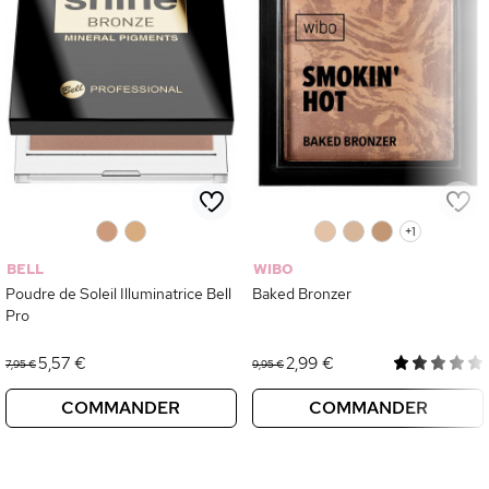
0
0
0
0
0
+1
BELL
WIBO
Poudre de Soleil Illuminatrice Bell
Baked Bronzer
Pro
5,57 €
2,99 €
7,95 €
9,95 €
COMMANDER
COMMANDER