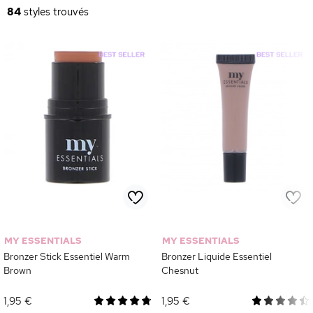
toujours sous contrôle avec
Bys,
boutique de maquillage en ligne à prix
84
styles trouvés
doux
.
MY ESSENTIALS
MY ESSENTIALS
Bronzer Stick Essentiel Warm
Bronzer Liquide Essentiel
Brown
Chesnut
1,95 €
1,95 €