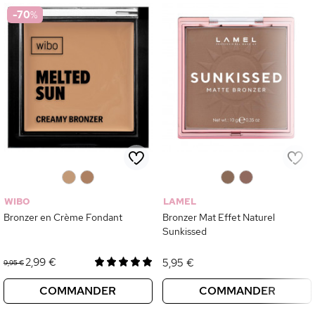
-70
%
0
0
0
0
WIBO
LAMEL
Bronzer en Crème Fondant
Bronzer Mat Effet Naturel
Sunkissed
2,99 €
5,95 €
9,95 €
COMMANDER
COMMANDER