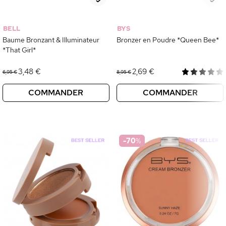
BELL
BYS
Baume Bronzant & Illuminateur
Bronzer en Poudre *Queen Bee*
*That Girl*
3,48 €
2,69 €
6,95 €
8,95 €
COMMANDER
COMMANDER
-70
%