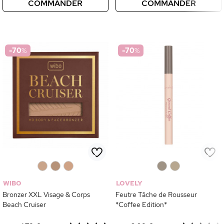
COMMANDER
COMMANDER
-70
%
-70
%
0
0
0
0
0
WIBO
LOVELY
Bronzer XXL Visage & Corps
Feutre Tâche de Rousseur
Beach Cruiser
*Coffee Edition*