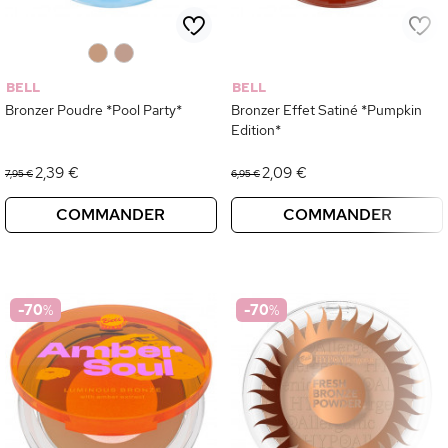
0
0
BELL
BELL
Bronzer Poudre *Pool Party*
Bronzer Effet Satiné *Pumpkin
Edition*
2,39 €
2,09 €
7,95 €
6,95 €
COMMANDER
COMMANDER
-70
%
-70
%