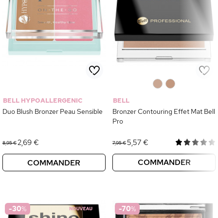
0
0
BELL HYPOALLERGENIC
BELL
Duo Blush Bronzer Peau Sensible
Bronzer Contouring Effet Mat Bell
Pro
2,69 €
5,57 €
8,95 €
7,95 €
COMMANDER
COMMANDER
-30
%
-70
%