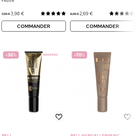
Feutre
3,98 €
2,69 €
7,95 €
8,95 €
COMMANDER
COMMANDER
-30
%
-70
%
BELL
BELL HYPOALLERGENIC