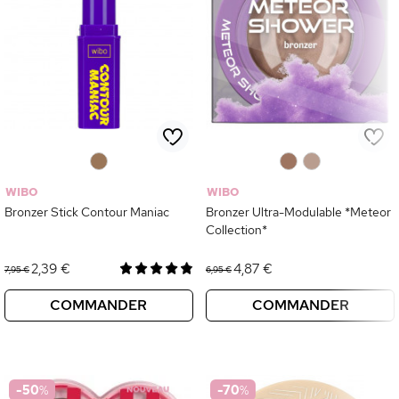
0
0
0
WIBO
WIBO
Bronzer Stick Contour Maniac
Bronzer Ultra-Modulable *Meteor
Collection*
2,39 €
4,87 €
7,95 €
6,95 €
COMMANDER
COMMANDER
-50
%
-70
%