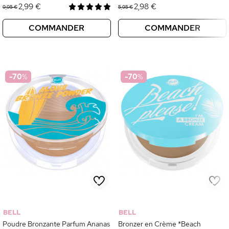
2,99 €
2,98 €
9,95 €
5,95 €
COMMANDER
COMMANDER
-70
%
-70
%
BELL
BELL
Poudre Bronzante Parfum Ananas
Bronzer en Crème *Beach