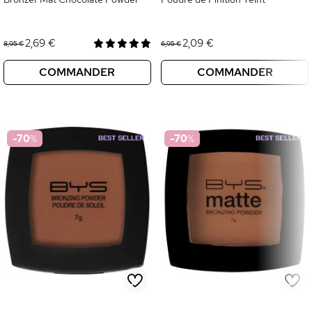
2,69 €
2,09 €
8,95 €
6,95 €
COMMANDER
COMMANDER
-70
%
-70
%