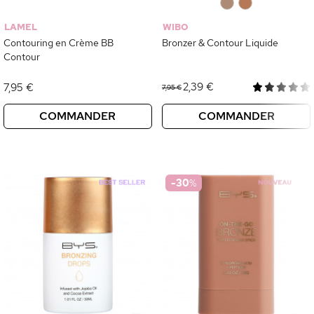
0
0
LAMEL
WIBO
Contouring en Crème BB
Bronzer & Contour Liquide
Contour
2,39 €
7,95 €
7,95 €
COMMANDER
COMMANDER
-30
%