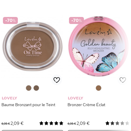
-70
%
-70
%
0
0
0
LOVELY
LOVELY
Baume Bronzant pour le Teint
Bronzer Crème Éclat
2,09 €
2,09 €
6,95 €
6,95 €