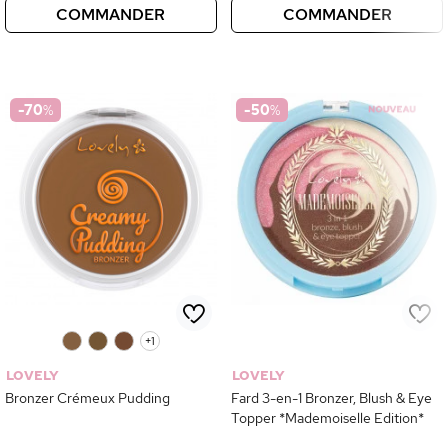
COMMANDER
COMMANDER
-70
%
-50
%
0
0
0
+1
LOVELY
LOVELY
Bronzer Crémeux Pudding
Fard 3-en-1 Bronzer, Blush & Eye
Topper *Mademoiselle Edition*