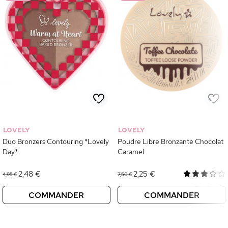
LOVELY
LOVELY
Duo Bronzers Contouring *Lovely
Poudre Libre Bronzante Chocolat
Day*
Caramel
2,48 €
2,25 €
4,95 €
7,50 €
COMMANDER
COMMANDER