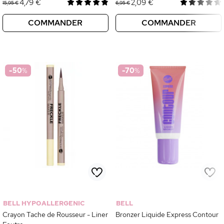
4,79 €
2,09 €
15,95 €
6,95 €
COMMANDER
COMMANDER
-50
%
-70
%
BELL HYPOALLERGENIC
BELL
Crayon Tache de Rousseur - Liner
Bronzer Liquide Express Contour