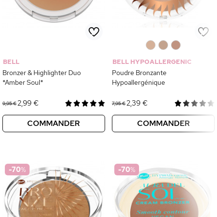
0
0
0
BELL
BELL HYPOALLERGENIC
Bronzer & Highlighter Duo
Poudre Bronzante
*Amber Soul*
Hypoallergénique
2,99 €
2,39 €
9,95 €
7,95 €
COMMANDER
COMMANDER
-70
%
-70
%