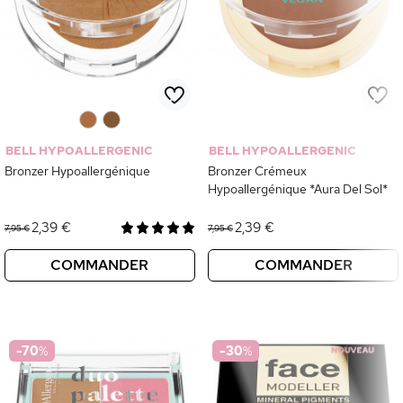
0
0
BELL HYPOALLERGENIC
BELL HYPOALLERGENIC
Bronzer Hypoallergénique
Bronzer Crémeux
Hypoallergénique *Aura Del Sol*
2,39 €
2,39 €
7,95 €
7,95 €
COMMANDER
COMMANDER
-70
%
-30
%