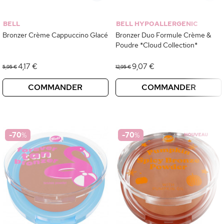
BELL
BELL HYPOALLERGENIC
Bronzer Crème Cappuccino Glacé
Bronzer Duo Formule Crème &
Poudre *Cloud Collection*
4,17 €
9,07 €
5,95 €
12,95 €
COMMANDER
COMMANDER
-70
%
-70
%