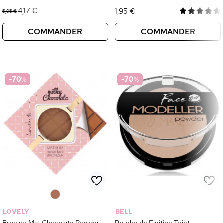
4,17 €
1,95 €
5,95 €
COMMANDER
COMMANDER
-70
%
-70
%
0
LOVELY
BELL
Bronzer Mat Chocolate Powder
Poudre de Finition Teint