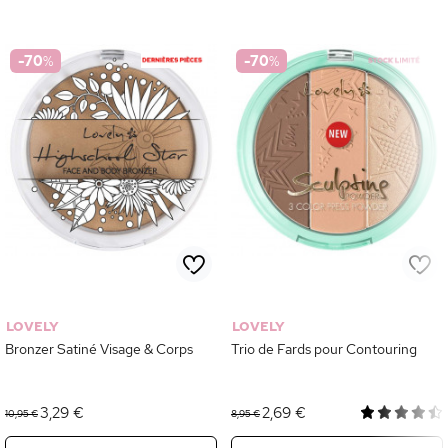
-70
%
-70
%
LOVELY
LOVELY
Bronzer Satiné Visage & Corps
Trio de Fards pour Contouring
3,29 €
2,69 €
10,95 €
8,95 €