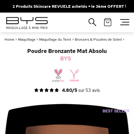
2 Produits Skincare REVUELE achetés = le 3ème OFFERT !
Fermer
Recherches populaires
Home
>
Maquillage
>
Maquillage du Teint
>
Bronzers & Poudres de Soleil
>
Mascara
Palette
Poudre Bronzante Mat Absolu
Solaire
Brumes
BYS
Blush
Rouge à Lèvres
4.80/5
sur
53
avis