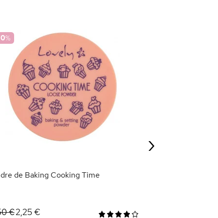
70
%
Poudre Anti-Rou
6,95 €
›
AJOU
dre de Baking Cooking Time
2,25 €
50 €