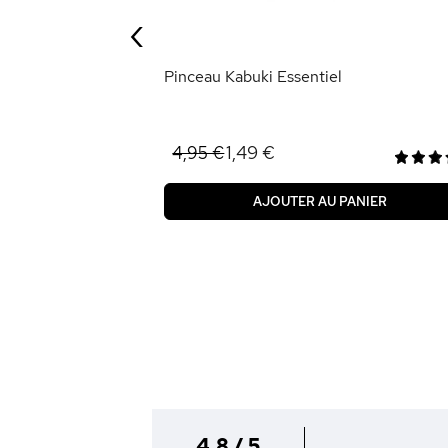
‹
ANIER
Pinceau Kabuki Essentiel
1,49 €
4,95 €
AJOUTER AU PANIER
4.8 / 5