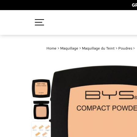
GR
Recherches populaires
Home
>
Maquillage
>
Maquillage du Teint
>
Poudres
>
Mascara
Palette
Solaire
Brumes
Blush
Rouge à Lèvres