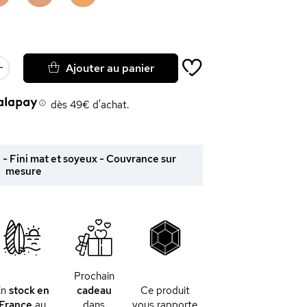
Ajouter au panier
dès 49€ d'achat.
 - Fini mat et soyeux - Couvrance sur
mesure
Prochain
En
stock en
cadeau
Ce produit
France
au
dans
vous rapporte