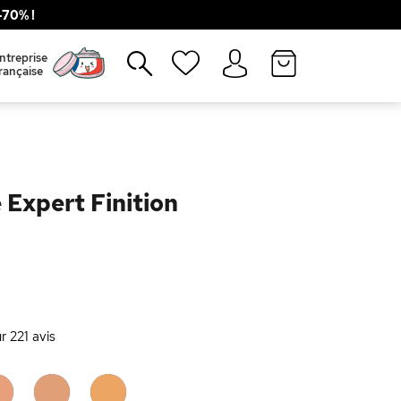
70% !
Fermer
ntreprise
rançaise
Expert Finition
ur
221
avis