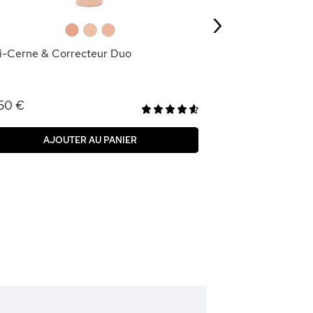
›
AJOU
0
0
0
i-Cerne & Correcteur Duo
50 €
AJOUTER AU PANIER