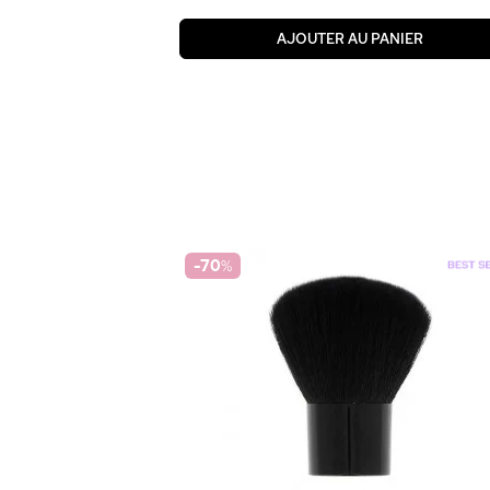
AJOUTER AU PANIER
-70
%
0
+1
enue