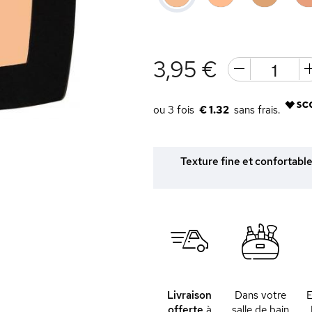
3,95 €
€ 1.32
Texture fine et confortable
Livraison
Dans votre
offerte
à
salle de bain