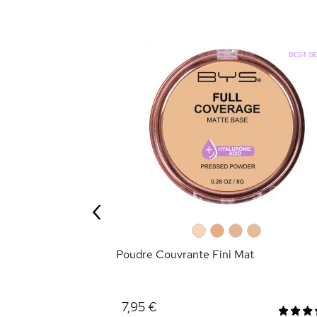
 HD
‹
ANIER
0
0
0
0
Poudre Couvrante Fini Mat
7,95 €