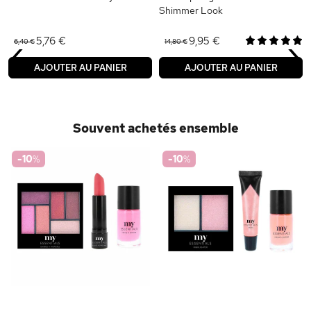
Shimmer Look
‹
›
5,76 €
9,95 €
6,40 €
14,80 €
AJOUTER AU PANIER
AJOUTER AU PANIER
Souvent achetés ensemble
-10
%
-10
%