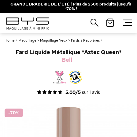
GRANDE BRADERIE DE L'ÉTÉ ! Plus de 2500 produits jusqu'à
-70% !
Fermer
Recherches populaires
Home
>
Maquillage
>
Maquillage Yeux
>
Fards à Paupières
>
Mascara
Palette
Fard Liquide Métallique *Aztec Queen*
Solaire
Brumes
Bell
Blush
Rouge à Lèvres
5.00/5
sur
1
avis
-70
%