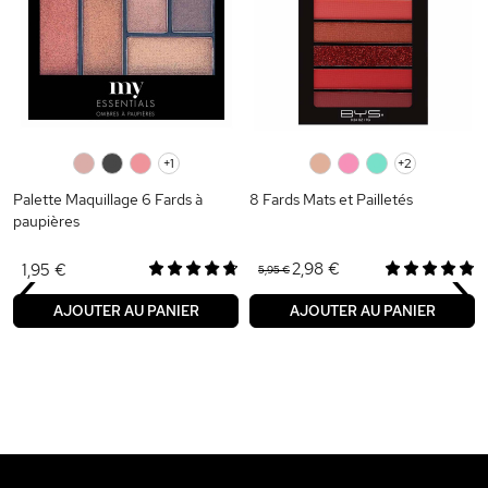
0
0
0
+1
0
0
0
+2
Palette Maquillage 6 Fards à
8 Fards Mats et Pailletés
paupières
‹
›
2,98 €
1,95 €
5,95 €
AJOUTER AU PANIER
AJOUTER AU PANIER