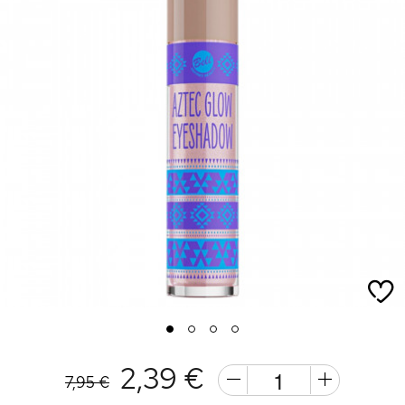
1
2
3
4
2,39 €
7,95 €