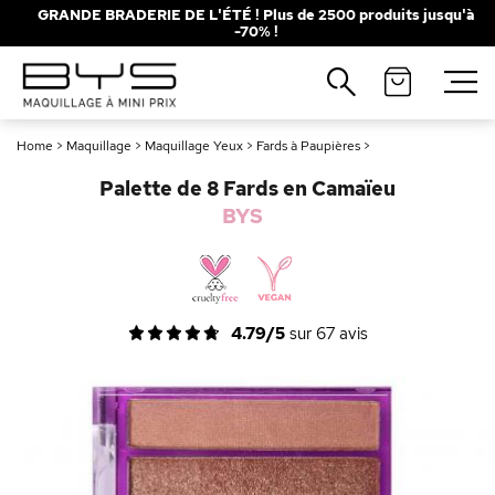
GRANDE BRADERIE DE L'ÉTÉ ! Plus de 2500 produits jusqu'à
-70% !
Fermer
Recherches populaires
Home
>
Maquillage
>
Maquillage Yeux
>
Fards à Paupières
>
Mascara
Palette
Palette de 8 Fards en Camaïeu
Solaire
Brumes
BYS
Blush
Rouge à Lèvres
4.79/5
sur
67
avis