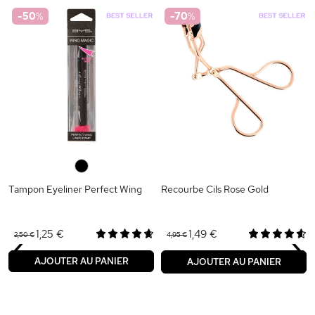
-50
%
-70
%
0
Tampon Eyeliner Perfect Wing
Recourbe Cils Rose Gold
‹
›
1,25 €
1,49 €
2,50 €
4,95 €
AJOUTER AU PANIER
AJOUTER AU PANIER