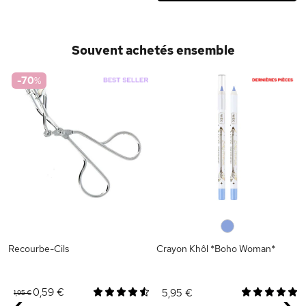
Souvent achetés ensemble
-70
%
0
Recourbe-Cils
Crayon Khôl *Boho Woman*
0,59 €
5,95 €
1,95 €