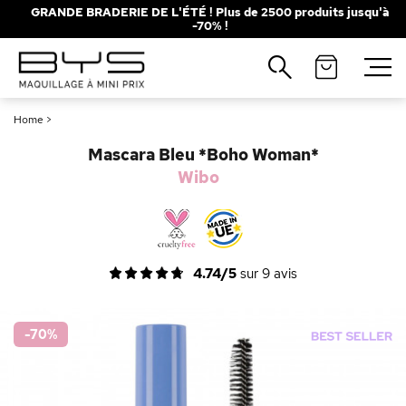
GRANDE BRADERIE DE L'ÉTÉ ! Plus de 2500 produits jusqu'à
-70% !
Fermer
Recherches populaires
Home
>
Mascara
Palette
Mascara Bleu *Boho Woman*
Solaire
Brumes
Wibo
Blush
Rouge à Lèvres
4.74/5
sur
9
avis
-70
%