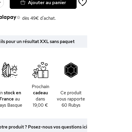
Ajouter au panier
dès 49€ d'achat.
 cils pour un résultat XXL sans paquet
Prochain
En
stock en
cadeau
Ce produit
France
au
dans
vous rapporte
ays Basque
19,00 €
60
Rubys
otre produit ? Posez-nous vos questions ici