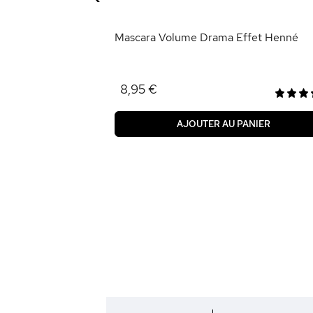
ANIER
Mascara Volume Drama Effet Henné
8,95 €
AJOUTER AU PANIER