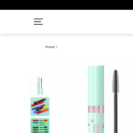
Recherches populaires
Home
>
Mascara
Palette
Solaire
Brumes
Blush
Rouge à Lèvres