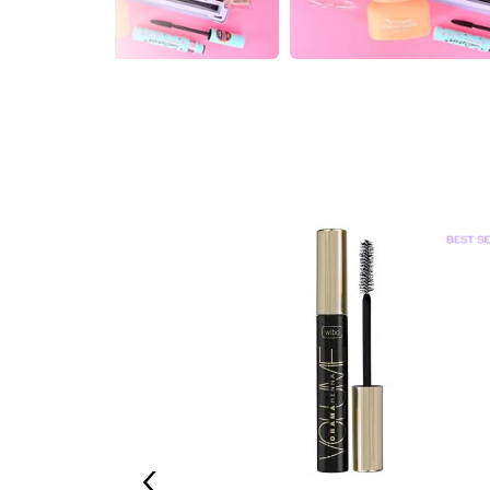
Supernatural
‹