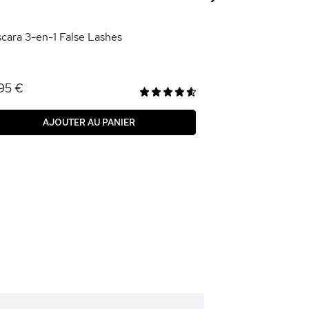
AJOU
cara 3-en-1 False Lashes
95 €
AJOUTER AU PANIER