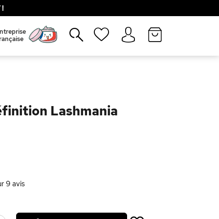
!
Fermer
ntreprise
rançaise
finition Lashmania
ur
9
avis