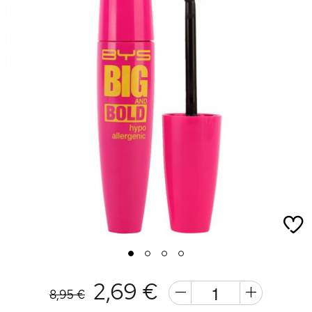
1
2
3
4
2,69 €
8,95 €