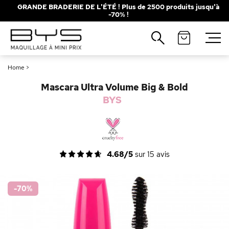
GRANDE BRADERIE DE L'ÉTÉ ! Plus de 2500 produits jusqu'à
-70% !
Fermer
Recherches populaires
Home
>
Mascara
Palette
Mascara Ultra Volume Big & Bold
Solaire
Brumes
BYS
Blush
Rouge à Lèvres
4.68/5
sur
15
avis
-70
%