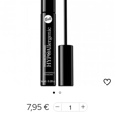
1
2
7,95 €