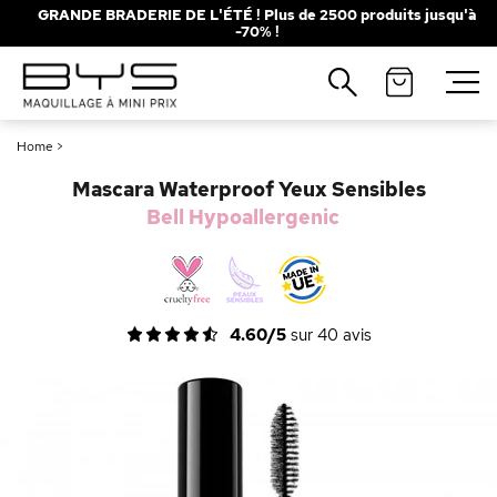
GRANDE BRADERIE DE L'ÉTÉ ! Plus de 2500 produits jusqu'à
-70% !
Fermer
Recherches populaires
Home
>
Mascara
Palette
Mascara Waterproof Yeux Sensibles
Solaire
Brumes
Bell Hypoallergenic
Blush
Rouge à Lèvres
4.60/5
sur
40
avis