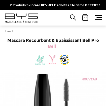
2 Produits Skincare REVUELE achetés = le 3ème OFFERT !
Fermer
Recherches populaires
Home
>
Mascara
Palette
Mascara Recourbant & Epaississant Bell Pro
Solaire
Brumes
Bell
Blush
Rouge à Lèvres