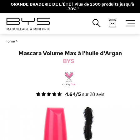
GRANDE BRADERIE DE L'ÉTÉ ! Plus de 2500 produits jusqu'à
-70% !
Fermer
Recherches populaires
Home
>
Mascara
Palette
Mascara Volume Max à l’huile d’Argan
Solaire
Brumes
BYS
Blush
Rouge à Lèvres
4.64/5
sur
28
avis