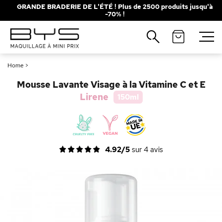
GRANDE BRADERIE DE L'ÉTÉ ! Plus de 2500 produits jusqu'à
-70% !
Fermer
Recherches populaires
Home
>
Mascara
Palette
Mousse Lavante Visage à la Vitamine C et E
Solaire
Brumes
Lirene
150ml
Blush
Rouge à Lèvres
4.92/5
sur
4
avis