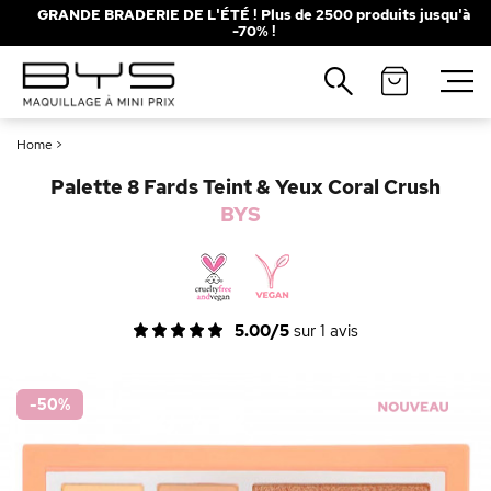
GRANDE BRADERIE DE L'ÉTÉ ! Plus de 2500 produits jusqu'à
-70% !
Fermer
Fermer
Recherches populaires
Recherches populaires
Home
>
Mascara
Mascara
Palette
Palette
Palette 8 Fards Teint & Yeux Coral Crush
Solaire
Solaire
Brumes
Brumes
BYS
Blush
Blush
Rouge à Lèvres
Rouge à Lèvres
5.00/5
sur
1
avis
-50
%