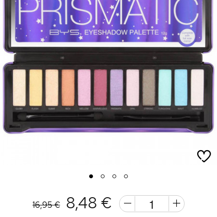
1
2
3
4
8,48 €
16,95 €