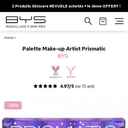
2 Produits Skincare REVUELE achetés = le 3ème OFFERT !
Fermer
Recherches populaires
Home
>
Mascara
Palette
Palette Make-up Artist Prismatic
Solaire
Brumes
BYS
Blush
Rouge à Lèvres
4.97/5
sur
13
avis
-50
%