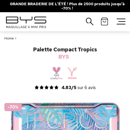
GRANDE BRADERIE DE L'ÉTÉ ! Plus de 2500 produits jusqu'à
-70% !
Fermer
Recherches populaires
Home
>
Mascara
Palette
Palette Compact Tropics
Solaire
Brumes
BYS
Blush
Rouge à Lèvres
4.83/5
sur
6
avis
-70
%