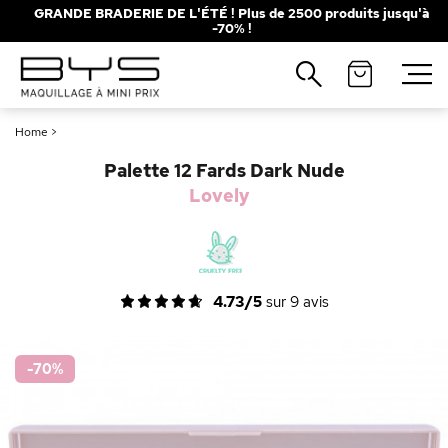
GRANDE BRADERIE DE L'ÉTÉ ! Plus de 2500 produits jusqu'à
-70% !
Fermer
Recherches populaires
Home
>
Mascara
Palette
Palette 12 Fards Dark Nude
Solaire
Brumes
Lovely
Blush
Rouge à Lèvres
4.73/5
sur
9
avis
-70
%