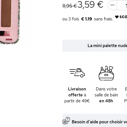
3,59 €
11,95 €
€ 1.19
La mini palette nud
Livraison
Dans votre
offerte
à
salle de bain
partir de 49€
en 48h
P
Besoin d'aide pour choisir v