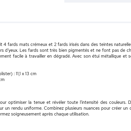
nit 4 fards mats crémeux et 2 fards irisés dans des teintes naturell
urs d’yeux. Les fards sont très bien pigmentés et ne font pas de c
ent facile à travailler en dégradé. Avec son étui métallique et son
ster) : 11,1 x 13 cm
 cm
ur optimiser la tenue et révéler toute l’intensité des couleurs. D
ur un rendu uniforme. Combinez plusieurs nuances pour créer un 
efermez soigneusement après chaque utilisation.