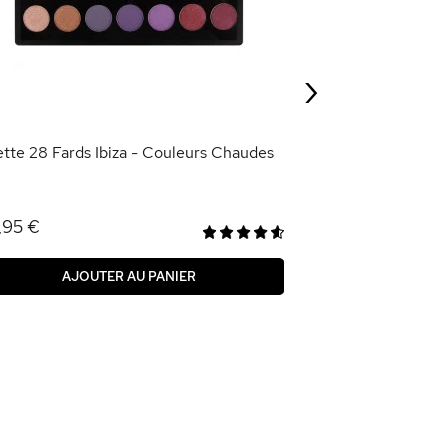
4,49 €
14,95 €
›
AJOU
ette 28 Fards Ibiza - Couleurs Chaudes
,95 €
AJOUTER AU PANIER