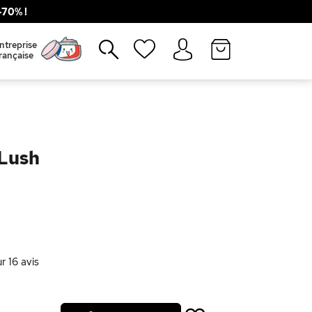
70% !
Fermer
ntreprise
rançaise
Lush
ur
16
avis