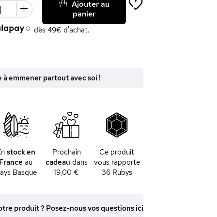
Ajouter au
panier
dès 49€ d'achat.
e à emmener partout avec soi !
En
stock en
Prochain
Ce produit
France
au
cadeau
dans
vous rapporte
ays Basque
19,00 €
36
Rubys
otre produit ? Posez-nous vos questions ici