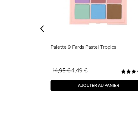
‹
ANIER
Palette 9 Fards Pastel Tropics
4,49 €
14,95 €
AJOUTER AU PANIER