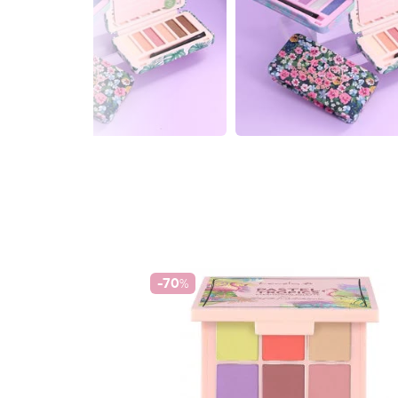
-70
%