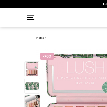
GR
Recherches populaires
Home
>
Mascara
Palette
-70
%
Solaire
Brumes
Blush
Rouge à Lèvres