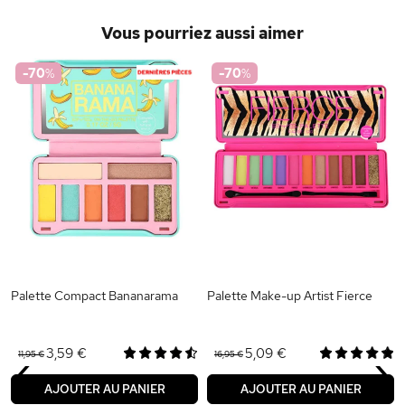
Vous pourriez aussi aimer
-70
%
-70
%
Palette Compact Bananarama
Palette Make-up Artist Fierce
‹
›
3,59 €
5,09 €
11,95 €
16,95 €
AJOUTER AU PANIER
AJOUTER AU PANIER