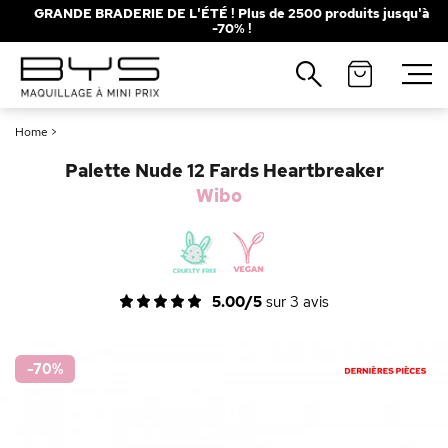
GRANDE BRADERIE DE L'ÉTÉ ! Plus de 2500 produits jusqu'à
-70% !
Fermer
Recherches populaires
Home
>
Mascara
Palette
Palette Nude 12 Fards Heartbreaker
Solaire
Brumes
Wibo
Blush
Rouge à Lèvres
5.00/5
sur
3
avis
-70
%