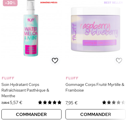
-30
%
FLUFF
FLUFF
Soin Hydratant Corps
Gommage Corps Fruité Myrtille &
Rafraîchissant Pasthèque &
Framboise
Menthe
5,57 €
7,95 €
7,95 €
COMMANDER
COMMANDER