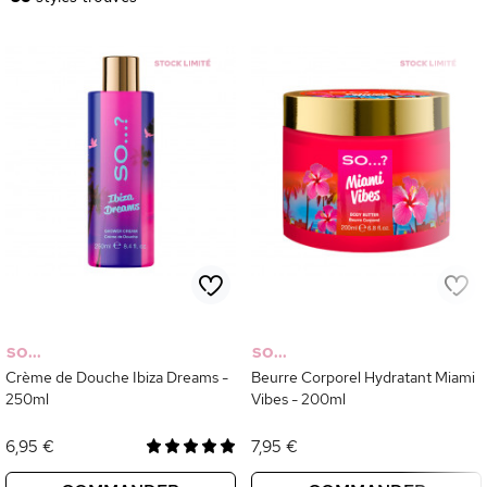
SO...
SO...
Crème de Douche Ibiza Dreams -
Beurre Corporel Hydratant Miami
250ml
Vibes - 200ml
6,95 €
7,95 €