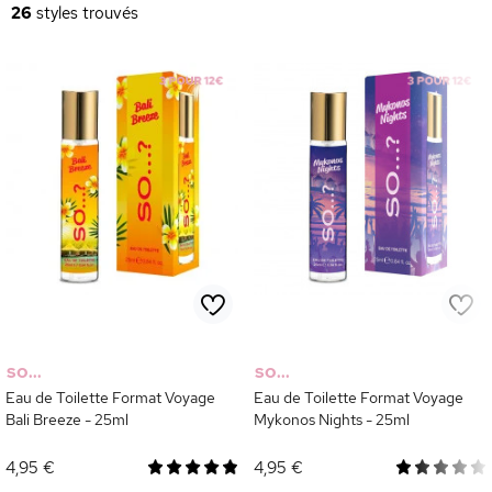
olfactive sans faire exploser votre budget. Découvrez également notre
26
styles trouvés
sélection complète de
parfums pas cher BYS
pour varier les plaisirs
parfumés toute l'année.
SO...
SO...
Eau de Toilette Format Voyage
Eau de Toilette Format Voyage
Bali Breeze - 25ml
Mykonos Nights - 25ml
4,95 €
4,95 €