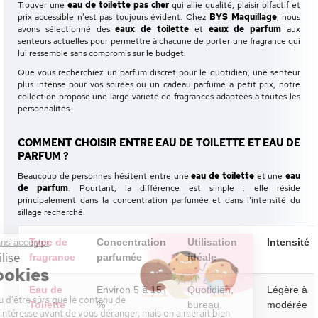
Trouver une
eau de toilette pas cher
qui allie qualité, plaisir olfactif et
prix accessible n'est pas toujours évident. Chez
BYS Maquillage
, nous
avons sélectionné des
eaux de toilette
et
eaux de parfum
aux
senteurs actuelles pour permettre à chacune de porter une fragrance qui
lui ressemble sans compromis sur le budget.
Que vous recherchiez un parfum discret pour le quotidien, une senteur
plus intense pour vos soirées ou un cadeau parfumé à petit prix, notre
collection propose une large variété de fragrances adaptées à toutes les
personnalités.
COMMENT CHOISIR ENTRE EAU DE TOILETTE ET EAU DE
PARFUM ?
Beaucoup de personnes hésitent entre une
eau de toilette
et une
eau
de parfum
. Pourtant, la différence est simple : elle réside
principalement dans la concentration parfumée et dans l'intensité du
sillage recherché.
Type de
Concentration
Utilisation
Intensité
Continuer sans accepter
Ce site utilise
fragrance
parfumée
idéale
des Cookies
Eau de
Environ 5 à 15
Quotidien,
Légère à
On a attendu d'être sûrs que le contenu de
Toilette
%
bureau,
modérée
ce site vous intéresse avant de vous déranger, mais on aimerait bien